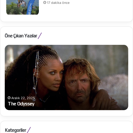
17 dakika önce
Öne Çıkan Yazılar
The
Al
Odyssey
Be
Ba
bü
on
Aralık 22, 2025
The Odyssey
Kategoriler