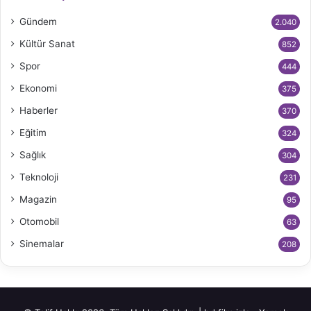
Gündem
2.040
Kültür Sanat
852
Spor
444
Ekonomi
375
Haberler
370
Eğitim
324
Sağlık
304
Teknoloji
231
Magazin
95
Otomobil
63
Sinemalar
208