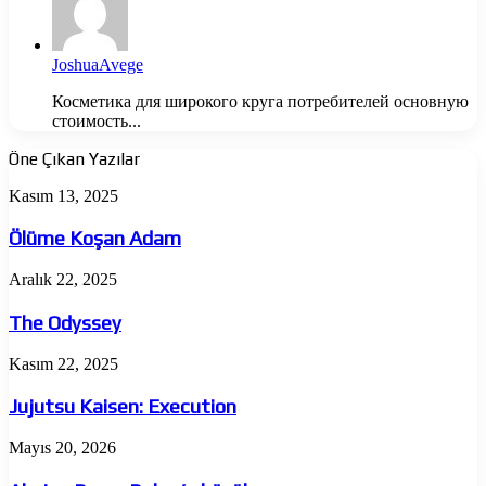
JoshuaAvege
Косметика для широкого круга потребителей основную
стоимость...
Öne Çıkan Yazılar
Ölüme
Kasım 13, 2025
Koşan
Adam
Ölüme Koşan Adam
The
Aralık 22, 2025
Odyssey
The Odyssey
Jujutsu
Kasım 22, 2025
Kaisen:
Execution
Jujutsu Kaisen: Execution
Almina
Mayıs 20, 2026
Besra
Babar’a