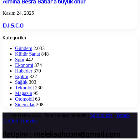
Almina Besra Babar’a büyük onur
büyük
onur
D.I.S.C.O
Kasım 24, 2025
D.I.S.C.O
Kategoriler
Gündem
2.033
Kültür Sanat
848
Spor
442
Ekonomi
374
Haberler
370
Eğitim
322
Sağlık
303
Teknoloji
230
Magazin
95
Otomobil
63
Sinemalar
208
© Telif Hakkı 2026, Tüm Hakları Saklıdır |
hd film izle
,
Yemek
Tarifleri
|
Fmovies
iletişim : meleksahcom@gmail.com