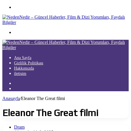
Menü
Arama
yap
...
Ana Sayfa
Gizlilik Politikası
Hakkımızda
iletişim
Kayıt
Ol
Arama
yap
Anasayfa
/
Eleanor The Great filmi
...
Eleanor The Great filmi
Dram