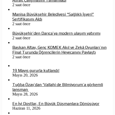
Asfalt Çalışmasını Tamamladı
2 saat önce
Manisa Büyükşehir Belediyesi “Sağlıklı İşyeri”
Sertifikasını Aldı
2 saat önce
Büyükşehir’den Darıca’ya modern ulaşım yatırımı
2 saat önce
Başkan Altay, Genç KOMEK Akıl ve Zekâ Oyunları’nın
Final Turunda Öğrencilerin Heyecanını Paylaştı
2 saat önce
19 Mayıs gururla kutlandı!
Mayıs 20, 2026
Tuğba Özay’dan ‘Vallahi de Bilmiyorum’a görkemli
lansman
Mayıs 28, 2026
En İyi Dostlar, En Büyük Düşmanlara Dönüşüyor
Haziran 11, 2026