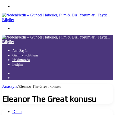
Menü
Arama
yap
...
Ana Sayfa
Gizlilik Politikası
Hakkımızda
iletişim
Kayıt
Ol
Arama
yap
Anasayfa
/
Eleanor The Great konusu
...
Eleanor The Great konusu
Dram