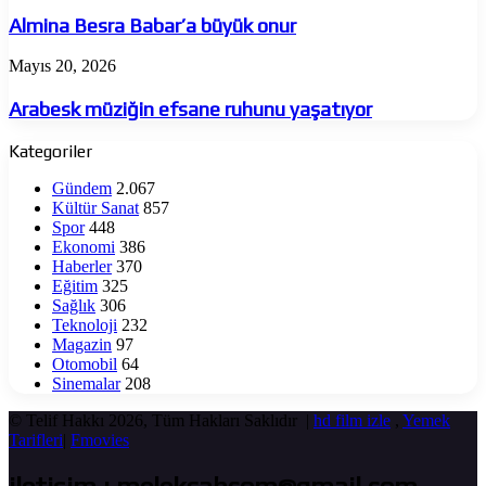
Besra
Babar’a
Almina Besra Babar’a büyük onur
büyük
onur
Arabesk
Mayıs 20, 2026
müziğin
efsane
Arabesk müziğin efsane ruhunu yaşatıyor
ruhunu
yaşatıyor
Kategoriler
Gündem
2.067
Kültür Sanat
857
Spor
448
Ekonomi
386
Haberler
370
Eğitim
325
Sağlık
306
Teknoloji
232
Magazin
97
Otomobil
64
Sinemalar
208
© Telif Hakkı 2026, Tüm Hakları Saklıdır |
hd film izle
,
Yemek
Tarifleri
|
Fmovies