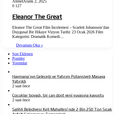
Ahmet
Aralık 2, 2025
0
127
Eleanor The Great
Eleanor The Great Film İncelemesi – Scarlett Johansson’dan
Duygusal Bir Hikaye Vizyon Tarihi: 23 Ocak 2026 Film
Kategorisi: Dramatik Komedi…
Devamını Oku »
Son Eklenen
Popüler
Yorumlar
Haymana’nın Geleceği ve Yatırım Potansiyeli Masaya
Yatırıldı
2 saat önce
Çocuklar boyadı, bir can dost yeni yuvasına kavuştu
2 saat önce
Salihli Belediyesi Keli Mahallesi’nde 2 Bin 250 Ton Sıcak