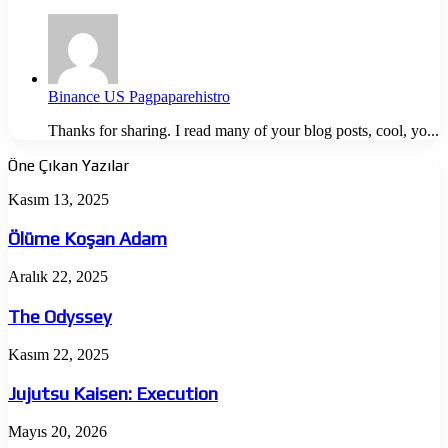
Binance US Pagpaparehistro
Thanks for sharing. I read many of your blog posts, cool, yo...
Öne Çıkan Yazılar
Ölüme
Kasım 13, 2025
Koşan
Adam
Ölüme Koşan Adam
The
Aralık 22, 2025
Odyssey
The Odyssey
Jujutsu
Kasım 22, 2025
Kaisen:
Execution
Jujutsu Kaisen: Execution
Almina
Mayıs 20, 2026