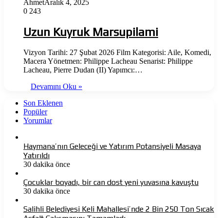
Ahmet
Aralık 4, 2025
0
243
Uzun Kuyruk Marsupilami
Vizyon Tarihi: 27 Şubat 2026 Film Kategorisi: Aile, Komedi,
Macera Yönetmen: Philippe Lacheau Senarist: Philippe
Lacheau, Pierre Dudan (II) Yapımcı:…
Devamını Oku »
Son Eklenen
Popüler
Yorumlar
Haymana’nın Geleceği ve Yatırım Potansiyeli Masaya
Yatırıldı
30 dakika önce
Çocuklar boyadı, bir can dost yeni yuvasına kavuştu
30 dakika önce
Salihli Belediyesi Keli Mahallesi’nde 2 Bin 250 Ton Sıcak