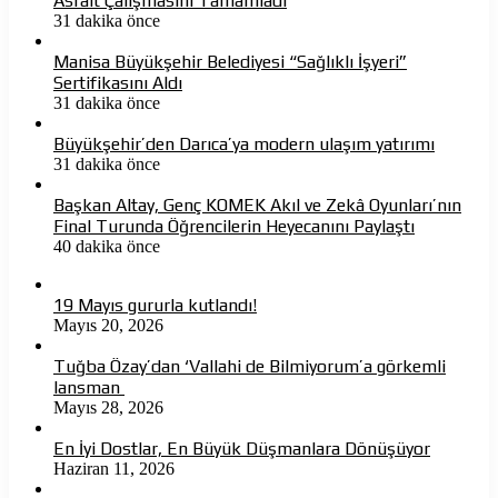
Asfalt Çalışmasını Tamamladı
31 dakika önce
Manisa Büyükşehir Belediyesi “Sağlıklı İşyeri”
Sertifikasını Aldı
31 dakika önce
Büyükşehir’den Darıca’ya modern ulaşım yatırımı
31 dakika önce
Başkan Altay, Genç KOMEK Akıl ve Zekâ Oyunları’nın
Final Turunda Öğrencilerin Heyecanını Paylaştı
40 dakika önce
19 Mayıs gururla kutlandı!
Mayıs 20, 2026
Tuğba Özay’dan ‘Vallahi de Bilmiyorum’a görkemli
lansman
Mayıs 28, 2026
En İyi Dostlar, En Büyük Düşmanlara Dönüşüyor
Haziran 11, 2026