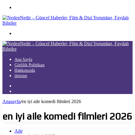
Menü
Arama
yap
...
Ana Sayfa
Gizlilik Politikası
Hakkımızda
iletişim
Kayıt
Ol
Arama
yap
Anasayfa
/
en iyi aile komedi filmleri 2026
...
en iyi aile komedi filmleri 2026
Aile