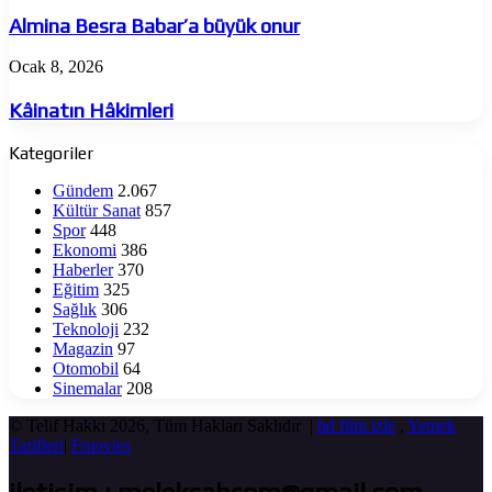
Besra
Babar’a
Almina Besra Babar’a büyük onur
büyük
onur
Kâinatın
Ocak 8, 2026
Hâkimleri
Kâinatın Hâkimleri
Kategoriler
Gündem
2.067
Kültür Sanat
857
Spor
448
Ekonomi
386
Haberler
370
Eğitim
325
Sağlık
306
Teknoloji
232
Magazin
97
Otomobil
64
Sinemalar
208
© Telif Hakkı 2026, Tüm Hakları Saklıdır |
hd film izle
,
Yemek
Tarifleri
|
Fmovies