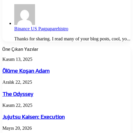
Binance US Pagpaparehistro
Thanks for sharing. I read many of your blog posts, cool, yo...
Öne Çıkan Yazılar
Ölüme
Kasım 13, 2025
Koşan
Adam
Ölüme Koşan Adam
The
Aralık 22, 2025
Odyssey
The Odyssey
Jujutsu
Kasım 22, 2025
Kaisen:
Execution
Jujutsu Kaisen: Execution
Almina
Mayıs 20, 2026