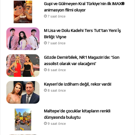
Gupi ve Gülmeyen Kral Türkiye’nin ilk IMAX®
animasyon filmi oluyor
7 saat önce
M Lisa ve Dolu Kadehi Ters Tut’tan Yeni İş
Birliği: Vişne
7 saat önce
Gözde Demirbilek, NR1 Magazin’de: ‘Son
assolist olarak var olacağım!’
8 saat önce
Kayseri’de izdiham değil, rekor vardı!
8 saat önce
Maltepe’de çocuklar kitapların renkli
dünyasında buluştu
9 saat önce