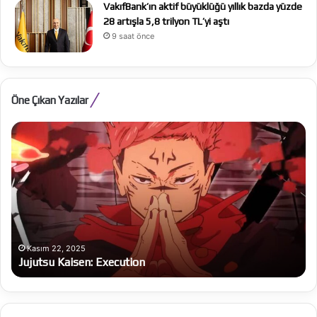
VakıfBank’ın aktif büyüklüğü yıllık bazda yüzde
28 artışla 5,8 trilyon TL’yi aştı
9 saat önce
Öne Çıkan Yazılar
Jujutsu
Th
Kaisen:
Od
Execution
Kasım 22, 2025
Jujutsu Kaisen: Execution