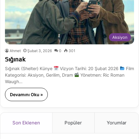
Aksiyon
Ahmet
Şubat 3, 2026
0
301
Sığınak
Sığınak (Shelter) Künye
Vizyon Tarihi: 20 Şubat 2026
Film
Kategorisi: Aksiyon, Gerilim, Dram
Yönetmen: Ric Roman
Waugh…
Devamını Oku »
Son Eklenen
Popüler
Yorumlar