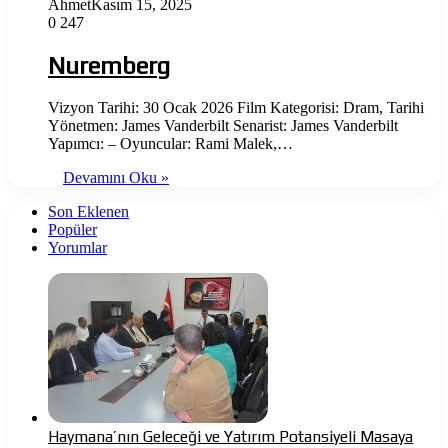
Ahmet
Kasım 15, 2025
0
247
Nuremberg
Vizyon Tarihi: 30 Ocak 2026 Film Kategorisi: Dram, Tarihi
Yönetmen: James Vanderbilt Senarist: James Vanderbilt
Yapımcı: – Oyuncular: Rami Malek,…
Devamını Oku »
Son Eklenen
Popüler
Yorumlar
Haymana’nın Geleceği ve Yatırım Potansiyeli Masaya