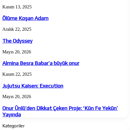
Ölüme
Kasım 13, 2025
Koşan
Adam
Ölüme Koşan Adam
The
Aralık 22, 2025
Odyssey
The Odyssey
Almina
Mayıs 20, 2026
Besra
Babar’a
Almina Besra Babar’a büyük onur
büyük
onur
Jujutsu
Kasım 22, 2025
Kaisen:
Execution
Jujutsu Kaisen: Execution
Onur
Mayıs 20, 2026
Ünlü’den
Dikkat
Onur Ünlü’den Dikkat Çeken Proje: ‘Kün Fe Yekün’
Çeken
Yayında
Proje:
‘Kün
Kategoriler
Fe