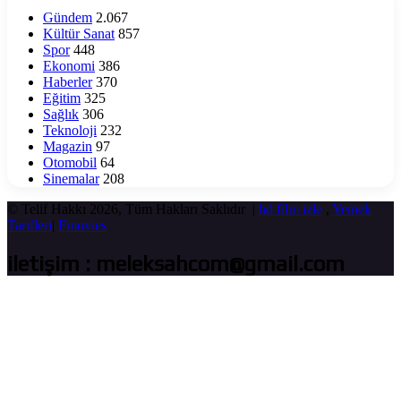
Yekün’
Gündem
2.067
Yayında
Kültür Sanat
857
Spor
448
Ekonomi
386
Haberler
370
Eğitim
325
Sağlık
306
Teknoloji
232
Magazin
97
Otomobil
64
Sinemalar
208
© Telif Hakkı 2026, Tüm Hakları Saklıdır |
hd film izle
,
Yemek
Tarifleri
|
Fmovies
iletişim : meleksahcom@gmail.com
Başa
dön
tuşu