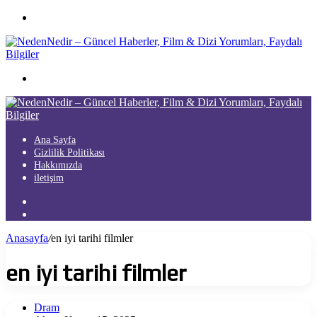
Menü
Arama
yap
...
Ana Sayfa
Gizlilik Politikası
Hakkımızda
iletişim
Kayıt
Ol
Arama
yap
Anasayfa
/
en iyi tarihi filmler
...
en iyi tarihi filmler
Dram