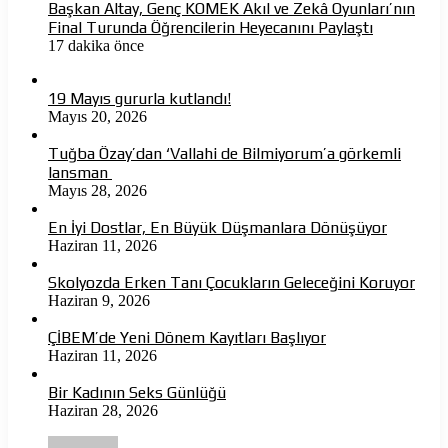
Başkan Altay, Genç KOMEK Akıl ve Zekâ Oyunları’nın
Final Turunda Öğrencilerin Heyecanını Paylaştı
17 dakika önce
19 Mayıs gururla kutlandı!
Mayıs 20, 2026
Tuğba Özay’dan ‘Vallahi de Bilmiyorum’a görkemli
lansman
Mayıs 28, 2026
En İyi Dostlar, En Büyük Düşmanlara Dönüşüyor
Haziran 11, 2026
Skolyozda Erken Tanı Çocukların Geleceğini Koruyor
Haziran 9, 2026
ÇİBEM’de Yeni Dönem Kayıtları Başlıyor
Haziran 11, 2026
Bir Kadının Seks Günlüğü
Haziran 28, 2026