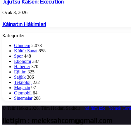
Execution
Jujutsu Kaisen: Execution
Kâinatın
Ocak 8, 2026
Hâkimleri
Kâinatın Hâkimleri
Kategoriler
Gündem
2.073
Kültür Sanat
858
Spor
448
Ekonomi
387
Haberler
370
Eğitim
325
Sağlık
306
Teknoloji
232
Magazin
97
Otomobil
64
Sinemalar
208
© Telif Hakkı 2026, Tüm Hakları Saklıdır |
hd film izle
,
Yemek Tarif
iletişim : meleksahcom@gmail.com