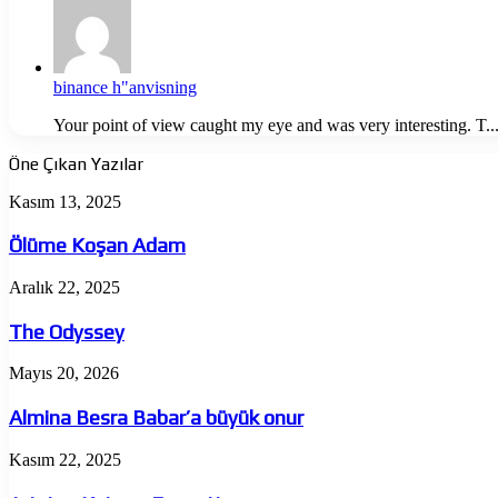
binance h"anvisning
Your point of view caught my eye and was very interesting. T..
Öne Çıkan Yazılar
Ölüme
Kasım 13, 2025
Koşan
Adam
Ölüme Koşan Adam
The
Aralık 22, 2025
Odyssey
The Odyssey
Almina
Mayıs 20, 2026
Besra
Babar’a
Almina Besra Babar’a büyük onur
büyük
onur
Jujutsu
Kasım 22, 2025
Kaisen: