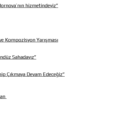
Bornova’nın hizmetindeyiz”
r ve Kompozisyon Yarışması
ündüz Sahadayız”
ahip Çıkmaya Devam Edeceğiz”
man