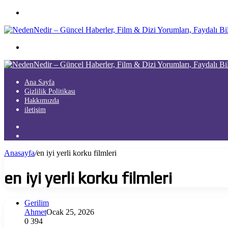
Menü
Arama
yap
...
Ana Sayfa
Gizlilik Politikası
Hakkımızda
iletişim
Kayıt
Ol
Arama
yap
Anasayfa
/
en iyi yerli korku filmleri
...
en iyi yerli korku filmleri
Gerilim
Ahmet
Ocak 25, 2026
0
394