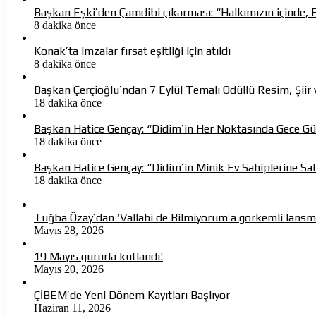
Başkan Eşki’den Çamdibi çıkarması: “Halkımızın içinde, 
8 dakika önce
Konak’ta imzalar fırsat eşitliği için atıldı
8 dakika önce
Başkan Çerçioğlu’ndan 7 Eylül Temalı Ödüllü Resim, Şii
18 dakika önce
Başkan Hatice Gençay: “Didim’in Her Noktasında Gece G
18 dakika önce
Başkan Hatice Gençay: “Didim’in Minik Ev Sahiplerine S
18 dakika önce
Tuğba Özay’dan ‘Vallahi de Bilmiyorum’a görkemli lans
Mayıs 28, 2026
19 Mayıs gururla kutlandı!
Mayıs 20, 2026
ÇİBEM’de Yeni Dönem Kayıtları Başlıyor
Haziran 11, 2026