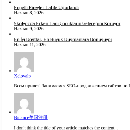
Engelli Bireyler Tatile Uğurlandı
Haziran 8, 2026
Skolyozda Erken Tanı Çocukların Geleceğini Koruyor
Haziran 9, 2026
En İyi Dostlar, En Büyük Düşmanlara Dönüşüyor
Haziran 11, 2026
Xelovalp
Всем привет! Занимаемся SEO-продвижением сайтов по Р
Binance美国注册
I don't think the title of your article matches the content...