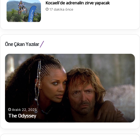
Kocaeli’de adrenalin zirve yapacak
17 dakika önce
Öne Çıkan Yazılar
The
Ju
Odyssey
Ka
Ex
Aralık 22, 2025
The Odyssey