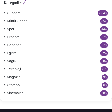
Kategoriler
Gündem
2.040
Kültür Sanat
852
Spor
444
Ekonomi
375
Haberler
370
Eğitim
324
Sağlık
304
Teknoloji
231
Magazin
95
Otomobil
63
Sinemalar
208