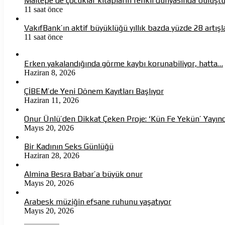
Maltepe’de çocuklar kitapların renkli dünyasında buluşt
11 saat önce
VakıfBank’ın aktif büyüklüğü yıllık bazda yüzde 28 artışla 
11 saat önce
Erken yakalandığında görme kaybı korunabiliyor, hatta…
Haziran 8, 2026
ÇİBEM’de Yeni Dönem Kayıtları Başlıyor
Haziran 11, 2026
Onur Ünlü’den Dikkat Çeken Proje: ‘Kün Fe Yekün’ Yayın
Mayıs 20, 2026
Bir Kadının Seks Günlüğü
Haziran 28, 2026
Almina Besra Babar’a büyük onur
Mayıs 20, 2026
Arabesk müziğin efsane ruhunu yaşatıyor
Mayıs 20, 2026