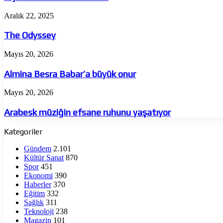
The
Aralık 22, 2025
Odyssey
The Odyssey
Almina
Mayıs 20, 2026
Besra
Babar’a
Almina Besra Babar’a büyük onur
büyük
onur
Arabesk
Mayıs 20, 2026
müziğin
efsane
Arabesk müziğin efsane ruhunu yaşatıyor
ruhunu
yaşatıyor
Kategoriler
Gündem
2.101
Kültür Sanat
870
Spor
451
Ekonomi
390
Haberler
370
Eğitim
332
Sağlık
311
Teknoloji
238
Magazin
101