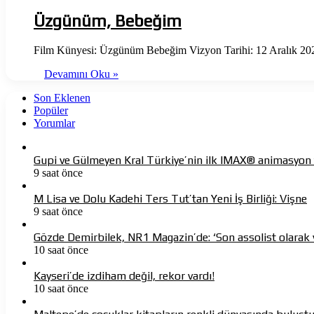
Üzgünüm, Bebeğim
Film Künyesi: Üzgünüm Bebeğim Vizyon Tarihi: 12 Aralık 20
Devamını Oku »
Son Eklenen
Popüler
Yorumlar
Gupi ve Gülmeyen Kral Türkiye’nin ilk IMAX® animasyon f
9 saat önce
M Lisa ve Dolu Kadehi Ters Tut’tan Yeni İş Birliği: Vişne
9 saat önce
Gözde Demirbilek, NR1 Magazin’de: ‘Son assolist olarak 
10 saat önce
Kayseri’de izdiham değil, rekor vardı!
10 saat önce