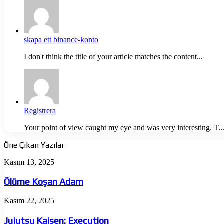
skapa ett binance-konto
I don't think the title of your article matches the content...
Registrera
Your point of view caught my eye and was very interesting. T..
Öne Çıkan Yazılar
Ölüme
Kasım 13, 2025
Koşan
Adam
Ölüme Koşan Adam
Jujutsu
Kasım 22, 2025
Kaisen:
Execution
Jujutsu Kaisen: Execution