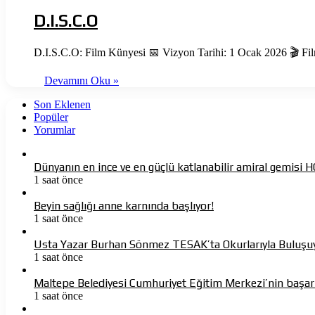
D.I.S.C.O
D.I.S.C.O: Film Künyesi 📅 Vizyon Tarihi: 1 Ocak 2026 🎬 F
Devamını Oku »
Son Eklenen
Popüler
Yorumlar
Dünyanın en ince ve en güçlü katlanabilir amiral gemisi
1 saat önce
Beyin sağlığı anne karnında başlıyor!
1 saat önce
Usta Yazar Burhan Sönmez TESAK’ta Okurlarıyla Buluşu
1 saat önce
Maltepe Belediyesi Cumhuriyet Eğitim Merkezi’nin başarı
1 saat önce