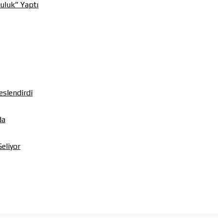
uluk” Yaptı
eslendirdi
da
Geliyor