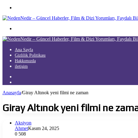
Menü
Arama
yap
...
Ana Sayfa
Gizlilik Politikası
Hakkımızda
iletişim
Kayıt
Ol
Arama
yap
Anasayfa
/
Giray Altınok yeni filmi ne zaman
...
Giray Altınok yeni filmi ne zam
Aksiyon
Ahmet
Kasım 24, 2025
0
508