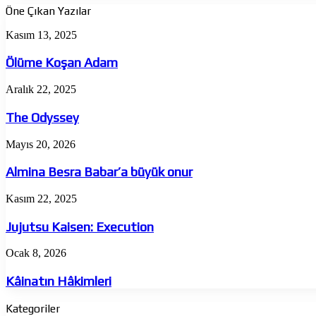
Öne Çıkan Yazılar
Ölüme
Kasım 13, 2025
Koşan
Adam
Ölüme Koşan Adam
The
Aralık 22, 2025
Odyssey
The Odyssey
Almina
Mayıs 20, 2026
Besra
Babar’a
Almina Besra Babar’a büyük onur
büyük
onur
Jujutsu
Kasım 22, 2025
Kaisen:
Execution
Jujutsu Kaisen: Execution
Kâinatın
Ocak 8, 2026
Hâkimleri
Kâinatın Hâkimleri
Kategoriler