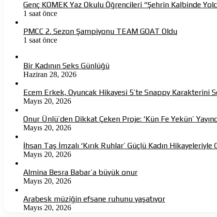
Genç KOMEK Yaz Okulu Öğrencileri “Şehrin Kalbinde Yolc
1 saat önce
PMCC 2. Sezon Şampiyonu TEAM GOAT Oldu
1 saat önce
Bir Kadının Seks Günlüğü
Haziran 28, 2026
Ecem Erkek, Oyuncak Hikayesi 5’te Snappy Karakterini S
Mayıs 20, 2026
Onur Ünlü’den Dikkat Çeken Proje: ‘Kün Fe Yekün’ Yayın
Mayıs 20, 2026
İhsan Taş İmzalı ‘Kırık Ruhlar’ Güçlü Kadın Hikayeleriyle 
Mayıs 20, 2026
Almina Besra Babar’a büyük onur
Mayıs 20, 2026
Arabesk müziğin efsane ruhunu yaşatıyor
Mayıs 20, 2026