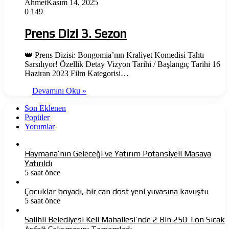
Ahmet
Kasım 14, 2025
0
149
Prens Dizi 3. Sezon
👑 Prens Dizisi: Bongomia’nın Kraliyet Komedisi Tahtı
Sarsılıyor! Özellik Detay Vizyon Tarihi / Başlangıç Tarihi 16
Haziran 2023 Film Kategorisi…
Devamını Oku »
Son Eklenen
Popüler
Yorumlar
Haymana’nın Geleceği ve Yatırım Potansiyeli Masaya
Yatırıldı
5 saat önce
Çocuklar boyadı, bir can dost yeni yuvasına kavuştu
5 saat önce
Salihli Belediyesi Keli Mahallesi’nde 2 Bin 250 Ton Sıcak