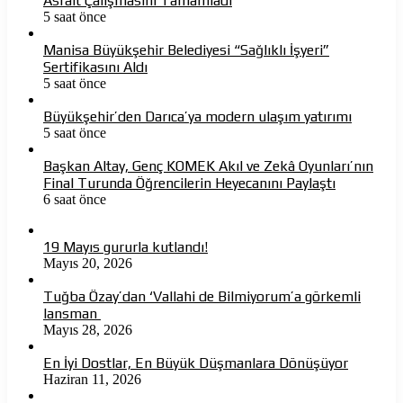
Asfalt Çalışmasını Tamamladı
5 saat önce
Manisa Büyükşehir Belediyesi “Sağlıklı İşyeri”
Sertifikasını Aldı
5 saat önce
Büyükşehir’den Darıca’ya modern ulaşım yatırımı
5 saat önce
Başkan Altay, Genç KOMEK Akıl ve Zekâ Oyunları’nın
Final Turunda Öğrencilerin Heyecanını Paylaştı
6 saat önce
19 Mayıs gururla kutlandı!
Mayıs 20, 2026
Tuğba Özay’dan ‘Vallahi de Bilmiyorum’a görkemli
lansman
Mayıs 28, 2026
En İyi Dostlar, En Büyük Düşmanlara Dönüşüyor
Haziran 11, 2026