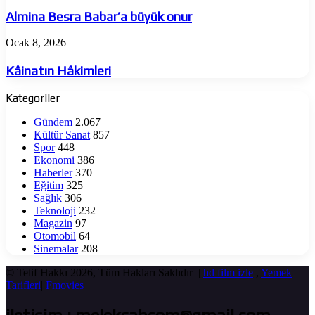
Besra
Babar’a
Almina Besra Babar’a büyük onur
büyük
onur
Kâinatın
Ocak 8, 2026
Hâkimleri
Kâinatın Hâkimleri
Kategoriler
Gündem
2.067
Kültür Sanat
857
Spor
448
Ekonomi
386
Haberler
370
Eğitim
325
Sağlık
306
Teknoloji
232
Magazin
97
Otomobil
64
Sinemalar
208
© Telif Hakkı 2026, Tüm Hakları Saklıdır |
hd film izle
,
Yemek
Tarifleri
|
Fmovies