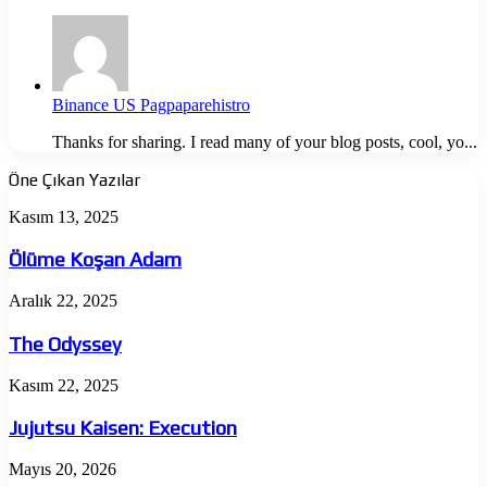
Binance US Pagpaparehistro
Thanks for sharing. I read many of your blog posts, cool, yo...
Öne Çıkan Yazılar
Ölüme
Kasım 13, 2025
Koşan
Adam
Ölüme Koşan Adam
The
Aralık 22, 2025
Odyssey
The Odyssey
Jujutsu
Kasım 22, 2025
Kaisen:
Execution
Jujutsu Kaisen: Execution
Almina
Mayıs 20, 2026