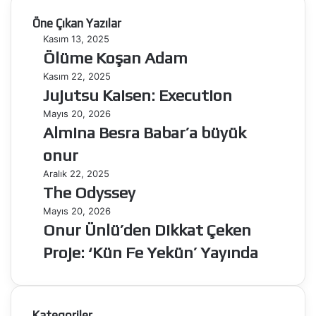
Öne Çıkan Yazılar
Ölüme
Kasım 13, 2025
Koşan
Ölüme Koşan Adam
Adam
Jujutsu
Kasım 22, 2025
Kaisen:
Jujutsu Kaisen: Execution
Execution
Almina
Mayıs 20, 2026
Besra
Almina Besra Babar’a büyük
Babar’a
onur
büyük
onur
The
Aralık 22, 2025
Odyssey
The Odyssey
Onur
Mayıs 20, 2026
Ünlü’den
Onur Ünlü’den Dikkat Çeken
Dikkat
Proje: ‘Kün Fe Yekün’ Yayında
Çeken
Proje:
‘Kün
Fe
Kategoriler
Yekün’