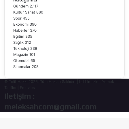
Yayında
Gündem
2.117
Kültür Sanat
880
Spor
455
Ekonomi
390
Haberler
370
Eğitim
335
Sağlık
312
Teknoloji
239
Magazin
101
Otomobil
65
Sinemalar
208
© Telif Hakkı 2026, Tüm Hakları Saklıdır |
hd film izle
,
Yemek
Tarifleri
|
Fmovies
iletişim :
meleksahcom@gmail.com
Başa
dön
tuşu