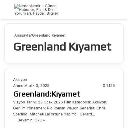
Menü
Ar
Anasayfa
/
Greenland Kıyamet
Greenland Kıyamet
Aksiyon
Ahmet
Aralık 3, 2025
0
1.155
Greenland:Kıyamet
Vizyon Tarihi: 23 Ocak 2026 Film Kategorisi: Aksiyon,
Gerilim Yönetmen: Ric Roman Waugh Senarist: Chris
Sparling, Mitchell LaFortune Yapımcı: Gerard…
Devamını Oku »