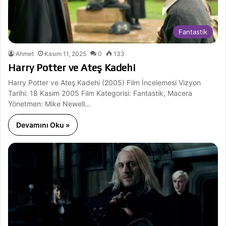
Fantastik
Ahmet
Kasım 11, 2025
0
133
Harry Potter ve Ateş Kadehi
Harry Potter ve Ateş Kadehi (2005) Film İncelemesi Vizyon
Tarihi: 18 Kasım 2005 Film Kategorisi: Fantastik, Macera
Yönetmen: Mike Newell…
Devamını Oku »