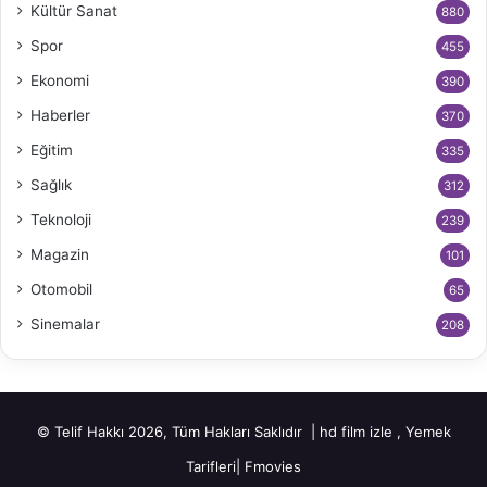
Kültür Sanat
880
Spor
455
Ekonomi
390
Haberler
370
Eğitim
335
Sağlık
312
Teknoloji
239
Magazin
101
Otomobil
65
Sinemalar
208
© Telif Hakkı 2026, Tüm Hakları Saklıdır |
hd film izle
,
Yemek
Tarifleri
|
Fmovies