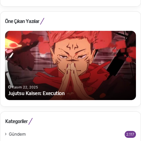
Öne Çıkan Yazılar
Jujutsu
Al
Kaisen:
Be
Execution
Ba
bü
on
Kasım 22, 2025
Jujutsu Kaisen: Execution
Kategoriler
Gündem
2.117