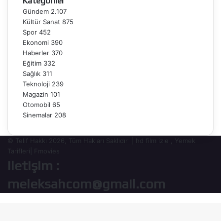
Kategoriler
Gündem
2.107
Kültür Sanat
875
Spor
452
Ekonomi
390
Haberler
370
Eğitim
332
Sağlık
311
Teknoloji
239
Magazin
101
Otomobil
65
Sinemalar
208
© Telif Hakkı 2026, Tüm Hakları Saklıdır |
hd film izle
,
Yemek
Tarifleri
|
Fmovies
iletişim :
meleksahcom@gmail.com
Başa
dön
tuşu