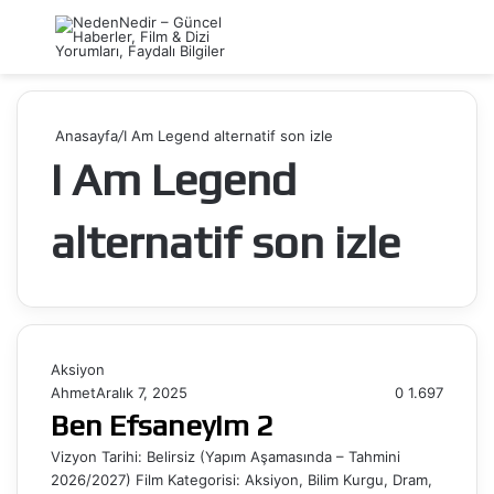
Menü
Ar
Anasayfa
/
I Am Legend alternatif son izle
I Am Legend
alternatif son izle
Aksiyon
Ahmet
Aralık 7, 2025
0
1.697
Ben Efsaneyim 2
Vizyon Tarihi: Belirsiz (Yapım Aşamasında – Tahmini
2026/2027) Film Kategorisi: Aksiyon, Bilim Kurgu, Dram,