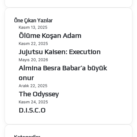
Öne Çıkan Yazılar
Ölüme
Kasım 13, 2025
Koşan
Ölüme Koşan Adam
Adam
Jujutsu
Kasım 22, 2025
Kaisen:
Jujutsu Kaisen: Execution
Execution
Almina
Mayıs 20, 2026
Besra
Almina Besra Babar’a büyük
Babar’a
onur
büyük
onur
The
Aralık 22, 2025
Odyssey
The Odyssey
D.I.S.C.O
Kasım 24, 2025
D.I.S.C.O