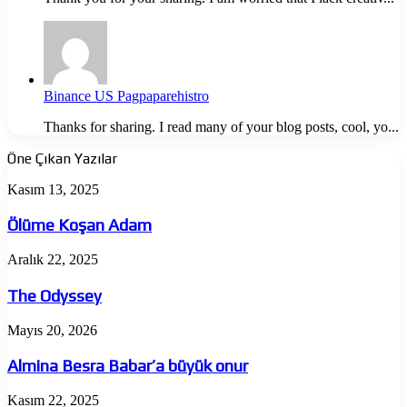
Binance US Pagpaparehistro
Thanks for sharing. I read many of your blog posts, cool, yo...
Öne Çıkan Yazılar
Ölüme
Kasım 13, 2025
Koşan
Adam
Ölüme Koşan Adam
The
Aralık 22, 2025
Odyssey
The Odyssey
Almina
Mayıs 20, 2026
Besra
Babar’a
Almina Besra Babar’a büyük onur
büyük
onur
Jujutsu
Kasım 22, 2025