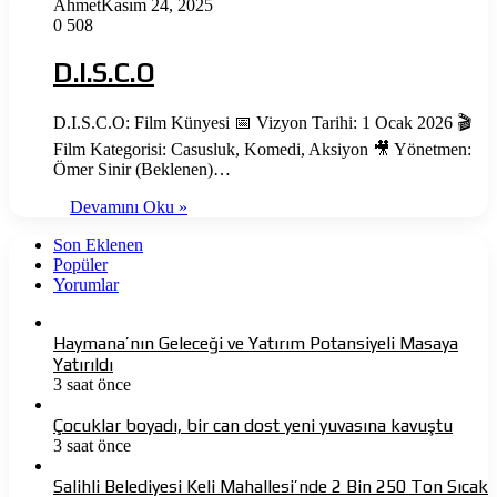
Ahmet
Kasım 24, 2025
0
508
D.I.S.C.O
D.I.S.C.O: Film Künyesi 📅 Vizyon Tarihi: 1 Ocak 2026 🎬
Film Kategorisi: Casusluk, Komedi, Aksiyon 🎥 Yönetmen:
Ömer Sinir (Beklenen)…
Devamını Oku »
Son Eklenen
Popüler
Yorumlar
Haymana’nın Geleceği ve Yatırım Potansiyeli Masaya
Yatırıldı
3 saat önce
Çocuklar boyadı, bir can dost yeni yuvasına kavuştu
3 saat önce
Salihli Belediyesi Keli Mahallesi’nde 2 Bin 250 Ton Sıcak