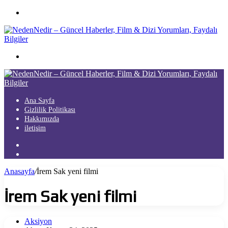
Menü
Arama
yap
...
Ana Sayfa
Gizlilik Politikası
Hakkımızda
iletişim
Kayıt
Ol
Arama
yap
Anasayfa
/
İrem Sak yeni filmi
...
İrem Sak yeni filmi
Aksiyon