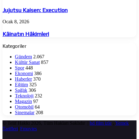
Kaisen:
Execution
Jujutsu Kaisen: Execution
Kâinatın
Ocak 8, 2026
Hâkimleri
Kâinatın Hâkimleri
Kategoriler
Gündem
2.067
Kültür Sanat
857
Spor
448
Ekonomi
386
Haberler
370
Eğitim
325
Sağlık
306
Teknoloji
232
Magazin
97
Otomobil
64
Sinemalar
208
© Telif Hakkı 2026, Tüm Hakları Saklıdır |
hd film izle
,
Yemek
Tarifleri
|
Fmovies