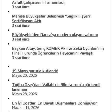
Asfalt Çalışmasını Tamamladı
3 saat önce
Manisa Büyükşehir Belediyesi “Sağlıklı İşyeri”
Sertifikasını Aldı
3 saat önce
Büyükşehir’den Darıca’ya modern ulaşım yatırımı
3 saat önce
Başkan Altay, Genç KOMEK Akıl ve Zekâ Oyunları’nın
Final Turunda Öğrencilerin Heyecanını Paylaştı
3 saat önce
19 Mayıs gururla kutlandı!
Mayıs 20, 2026
Tuğba Özay’dan ‘Vallahi de Bilmiyorum’a görkemli
lansman
Mayıs 28, 2026
En İyi Dostlar, En Büyük Düşmanlara Dönüşüyor
Haziran 11, 2026