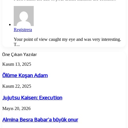
Registrera
Your point of view caught my eye and was very interesting.
T...
Öne Çıkan Yazılar
Ölüme
Kasım 13, 2025
Koşan
Adam
Ölüme Koşan Adam
Jujutsu
Kasım 22, 2025
Kaisen:
Execution
Jujutsu Kaisen: Execution
Almina
Mayıs 20, 2026
Besra
Babar’a
Almina Besra Babar’a büyük onur
büyük