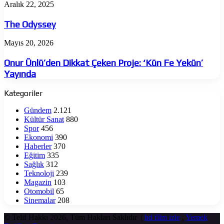
onur
The
Aralık 22, 2025
Odyssey
The Odyssey
Onur
Mayıs 20, 2026
Ünlü’den
Dikkat
Onur Ünlü’den Dikkat Çeken Proje: ‘Kün Fe Yekün’
Çeken
Yayında
Proje:
‘Kün
Kategoriler
Fe
Yekün’
Gündem
2.121
Yayında
Kültür Sanat
880
Spor
456
Ekonomi
390
Haberler
370
Eğitim
335
Sağlık
312
Teknoloji
239
Magazin
103
Otomobil
65
Sinemalar
208
© Telif Hakkı 2026, Tüm Hakları Saklıdır |
hd film izle
,
Yemek