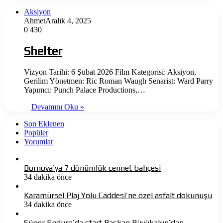
Aksiyon
Ahmet
Aralık 4, 2025
0
430
Shelter
Vizyon Tarihi: 6 Şubat 2026 Film Kategorisi: Aksiyon,
Gerilim Yönetmen: Ric Roman Waugh Senarist: Ward Parry
Yapımcı: Punch Palace Productions,…
Devamını Oku »
Son Eklenen
Popüler
Yorumlar
Bornova’ya 7 dönümlük cennet bahçesi
34 dakika önce
Karamürsel Plaj Yolu Caddesi’ne özel asfalt dokunuşu
34 dakika önce
Süper Enduro’da start Başkan Büyükakın’dan