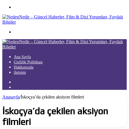
Menü
Arama
yap
...
Ana Sayfa
Gizlilik Politikası
Hakkımızda
iletişim
Kayıt
Ol
Arama
yap
Anasayfa
/
İskoçya’da çekilen aksiyon filmleri
...
İskoçya’da çekilen aksiyon
filmleri