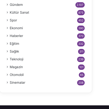
Gündem
2.107
Kültür Sanat
875
Spor
452
Ekonomi
390
Haberler
370
Eğitim
332
Sağlık
311
Teknoloji
239
Magazin
101
Otomobil
65
Sinemalar
208