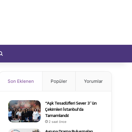
yıt Ol
Arama yap ...
Son Eklenen
Popüler
Yorumlar
“Aşk Tesadüfleri Sever 3″ün
Çekimleri İstanbul’da
Tamamlandı!
2 saat önce
Avrupa Drama Buluşmaları