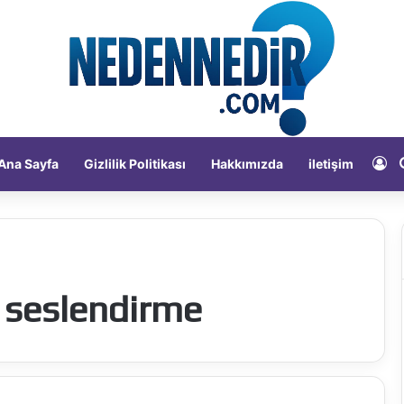
Ka
Ana Sayfa
Gizlilik Politikası
Hakkımızda
iletişim
 seslendirme