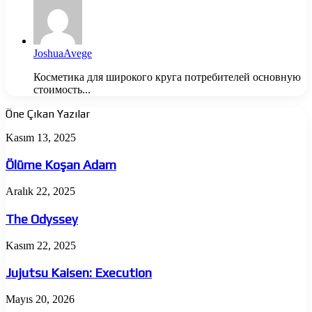
JoshuaAvege
Косметика для широкого круга потребителей основную
стоимость...
Öne Çıkan Yazılar
Ölüme
Kasım 13, 2025
Koşan
Adam
Ölüme Koşan Adam
The
Aralık 22, 2025
Odyssey
The Odyssey
Jujutsu
Kasım 22, 2025
Kaisen:
Execution
Jujutsu Kaisen: Execution
Almina
Mayıs 20, 2026
Besra