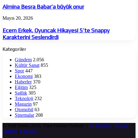
Babar’a
Almina Besra Babar’a büyük onur
büyük
onur
Ecem
Mayıs 20, 2026
Erkek,
Oyuncak
Ecem Erkek, Oyuncak Hikayesi 5’te Snappy
Hikayesi
Karakterini Seslendirdi
5’te
Snappy
Kategoriler
Karakterini
Seslendirdi
Gündem
2.056
Kültür Sanat
855
Spor
447
Ekonomi
383
Haberler
370
Eğitim
325
Sağlık
305
Teknoloji
232
Magazin
97
Otomobil
63
Sinemalar
208
© Telif Hakkı 2026, Tüm Hakları Saklıdır |
hd film izle
,
Yemek
Tarifleri
|
Fmovies