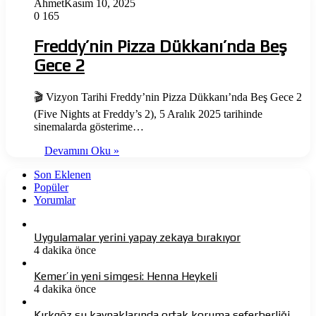
Ahmet
Kasım 10, 2025
0
165
Freddy’nin Pizza Dükkanı’nda Beş
Gece 2
🎬 Vizyon Tarihi Freddy’nin Pizza Dükkanı’nda Beş Gece 2
(Five Nights at Freddy’s 2), 5 Aralık 2025 tarihinde
sinemalarda gösterime…
Devamını Oku »
Son Eklenen
Popüler
Yorumlar
Uygulamalar yerini yapay zekaya bırakıyor
4 dakika önce
Kemer’in yeni simgesi: Henna Heykeli
4 dakika önce
Kırkgöz su kaynaklarında ortak koruma seferberliği