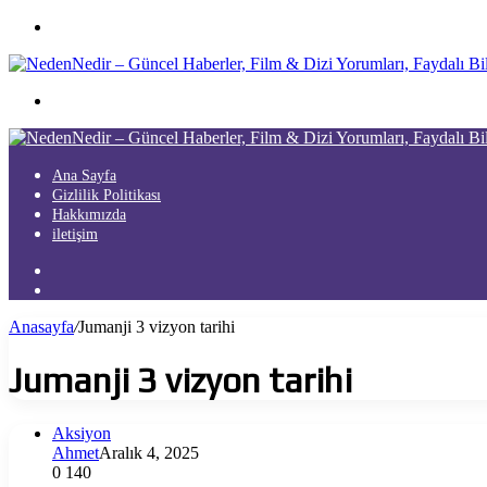
Menü
Arama
yap
...
Ana Sayfa
Gizlilik Politikası
Hakkımızda
iletişim
Kayıt
Ol
Arama
yap
Anasayfa
/
Jumanji 3 vizyon tarihi
...
Jumanji 3 vizyon tarihi
Aksiyon
Ahmet
Aralık 4, 2025
0
140