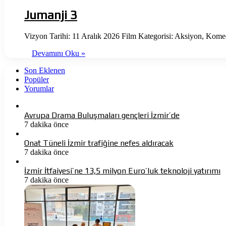
Jumanji 3
Vizyon Tarihi: 11 Aralık 2026 Film Kategorisi: Aksiyon, Kome
Devamını Oku »
Son Eklenen
Popüler
Yorumlar
Avrupa Drama Buluşmaları gençleri İzmir’de
7 dakika önce
Onat Tüneli İzmir trafiğine nefes aldıracak
7 dakika önce
İzmir İtfaiyesi’ne 13,5 milyon Euro’luk teknoloji yatırımı
7 dakika önce