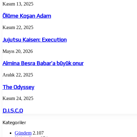
Ölüme
Kasım 13, 2025
Koşan
Adam
Ölüme Koşan Adam
Jujutsu
Kasım 22, 2025
Kaisen:
Execution
Jujutsu Kaisen: Execution
Almina
Mayıs 20, 2026
Besra
Babar’a
Almina Besra Babar’a büyük onur
büyük
onur
The
Aralık 22, 2025
Odyssey
The Odyssey
D.I.S.C.O
Kasım 24, 2025
D.I.S.C.O
Kategoriler
Gündem
2.107