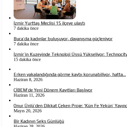
İzmir Yurttaş Meclisi 15 ilçeye ulaştı
7 dakika önce
Buca’da kadınlar buluşuyor, dayanışma güçleniyor
7 dakika önce
İzmir’in Kuzeyinde Teknoloji Üssü Yükseliyor: Technocity
15 dakika önce
Erken yakalandığında görme kaybı korunabiliyor, hatta…
Haziran 8, 2026
ÇİBEM’de Yeni Dönem Kayıtları Başlıyor
Haziran 11, 2026
Onur Ünlü’den Dikkat Çeken Proje: ‘Kün Fe Yekün’ Yayın
Mayıs 20, 2026
Bir Kadının Seks Günlüğü
Haziran 28, 2026