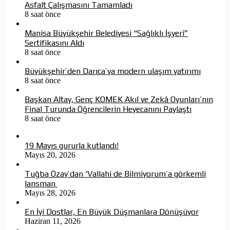
Asfalt Çalışmasını Tamamladı
8 saat önce
Manisa Büyükşehir Belediyesi “Sağlıklı İşyeri”
Sertifikasını Aldı
8 saat önce
Büyükşehir’den Darıca’ya modern ulaşım yatırımı
8 saat önce
Başkan Altay, Genç KOMEK Akıl ve Zekâ Oyunları’nın
Final Turunda Öğrencilerin Heyecanını Paylaştı
8 saat önce
19 Mayıs gururla kutlandı!
Mayıs 20, 2026
Tuğba Özay’dan ‘Vallahi de Bilmiyorum’a görkemli
lansman
Mayıs 28, 2026
En İyi Dostlar, En Büyük Düşmanlara Dönüşüyor
Haziran 11, 2026