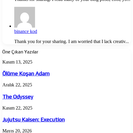
binance kod
Thank you for your sharing. I am worried that I lack creativ...
Öne Çıkan Yazılar
Ölüme
Kasım 13, 2025
Koşan
Adam
Ölüme Koşan Adam
The
Aralık 22, 2025
Odyssey
The Odyssey
Jujutsu
Kasım 22, 2025
Kaisen:
Execution
Jujutsu Kaisen: Execution
Almina
Mayıs 20, 2026