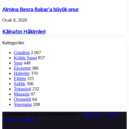
Besra
Babar’a
Almina Besra Babar’a büyük onur
büyük
onur
Kâinatın
Ocak 8, 2026
Hâkimleri
Kâinatın Hâkimleri
Kategoriler
Gündem
2.067
Kültür Sanat
857
Spor
448
Ekonomi
386
Haberler
370
Eğitim
325
Sağlık
306
Teknoloji
232
Magazin
97
Otomobil
64
Sinemalar
208
© Telif Hakkı 2026, Tüm Hakları Saklıdır |
hd film izle
,
Yemek
Tarifleri
|
Fmovies