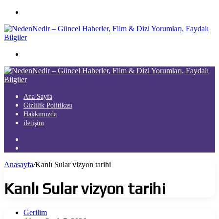
Menü
Arama
yap
...
Ana Sayfa
Gizlilik Politikası
Hakkımızda
iletişim
Kayıt
Ol
Arama
yap
Anasayfa
/
Kanlı Sular vizyon tarihi
...
Kanlı Sular vizyon tarihi
Gerilim