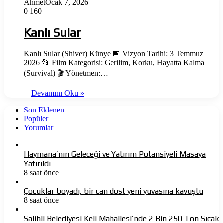
Ahmet
Ocak 7, 2026
0
160
Kanlı Sular
Kanlı Sular (Shiver) Künye 📅 Vizyon Tarihi: 3 Temmuz
2026 📂 Film Kategorisi: Gerilim, Korku, Hayatta Kalma
(Survival) 🎬 Yönetmen:…
Devamını Oku »
Son Eklenen
Popüler
Yorumlar
Haymana’nın Geleceği ve Yatırım Potansiyeli Masaya
Yatırıldı
8 saat önce
Çocuklar boyadı, bir can dost yeni yuvasına kavuştu
8 saat önce
Salihli Belediyesi Keli Mahallesi’nde 2 Bin 250 Ton Sıcak