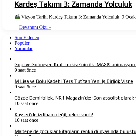
Kardeş Takımı 3: Zamanda Yolculuk
Vizyon Tarihi Kardeş Takımı 3: Zamanda Yolculuk, 9 Ocak 2
Devamını Oku »
Son Eklenen
Popüler
Yorumlar
Gupi ve Gülmeyen Kral Türkiye’nin ilk IMAX® animasyon f
9 saat önce
M Lisa ve Dolu Kadehi Ters Tut’tan Yeni İş Birliği: Vişne
9 saat önce
Gözde Demirbilek, NR1 Magazin’de: ‘Son assolist olarak 
10 saat önce
Kayseri’de izdiham değil, rekor vardı!
10 saat önce
Maltepe’de çocuklar kitapların renkli dünyasında buluşt