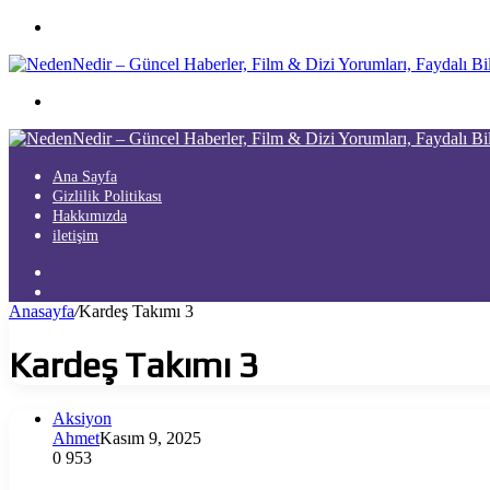
Menü
Arama
yap
...
Ana Sayfa
Gizlilik Politikası
Hakkımızda
iletişim
Kayıt
Ol
Arama
yap
Anasayfa
/
Kardeş Takımı 3
...
Kardeş Takımı 3
Aksiyon
Ahmet
Kasım 9, 2025
0
953