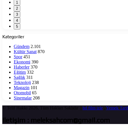
1
2
3
4
5
Kategoriler
Gündem
2.101
Kültür Sanat
870
Spor
451
Ekonomi
390
Haberler
370
Eğitim
332
Sağlık
311
Teknoloji
238
Magazin
101
Otomobil
65
Sinemalar
208
© Telif Hakkı 2026, Tüm Hakları Saklıdır |
hd film izle
,
Yemek Tarif
iletişim : meleksahcom@gmail.com