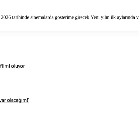
026 tarihinde sinemalarda gösterime girecek.Yeni yılın ilk aylarında
ilmi oluyor
var olacağım!’
u