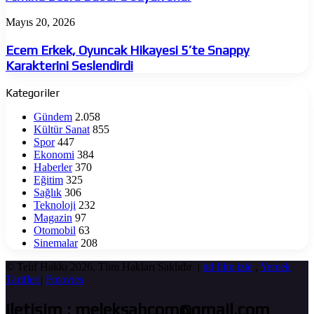
büyük
onur
Ecem
Mayıs 20, 2026
Erkek,
Oyuncak
Ecem Erkek, Oyuncak Hikayesi 5’te Snappy
Hikayesi
Karakterini Seslendirdi
5’te
Snappy
Kategoriler
Karakterini
Seslendirdi
Gündem
2.058
Kültür Sanat
855
Spor
447
Ekonomi
384
Haberler
370
Eğitim
325
Sağlık
306
Teknoloji
232
Magazin
97
Otomobil
63
Sinemalar
208
© Telif Hakkı 2026, Tüm Hakları Saklıdır |
hd film izle
,
Yemek
Tarifleri
|
Fmovies
iletişim : meleksahcom@gmail.com