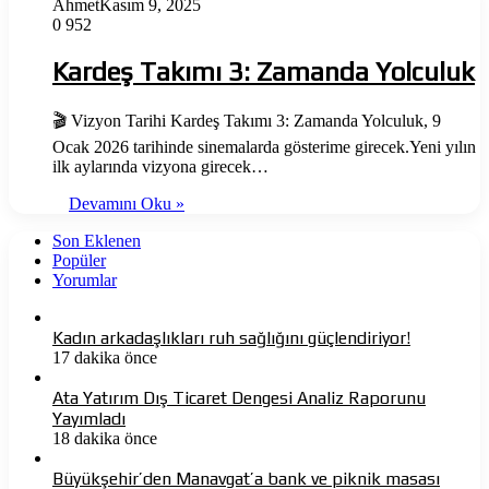
Ahmet
Kasım 9, 2025
0
952
Kardeş Takımı 3: Zamanda Yolculuk
🎬 Vizyon Tarihi Kardeş Takımı 3: Zamanda Yolculuk, 9
Ocak 2026 tarihinde sinemalarda gösterime girecek.Yeni yılın
ilk aylarında vizyona girecek…
Devamını Oku »
Son Eklenen
Popüler
Yorumlar
Kadın arkadaşlıkları ruh sağlığını güçlendiriyor!
17 dakika önce
Ata Yatırım Dış Ticaret Dengesi Analiz Raporunu
Yayımladı
18 dakika önce
Büyükşehir’den Manavgat’a bank ve piknik masası