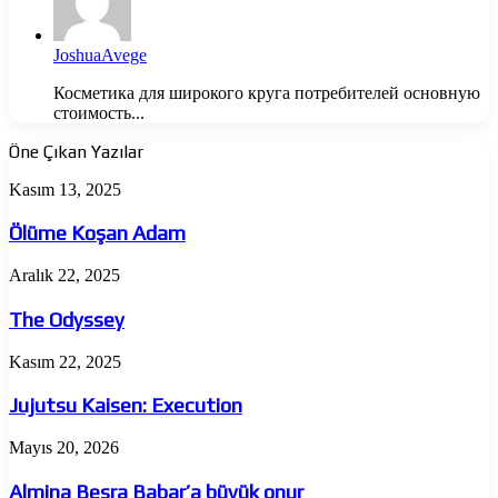
JoshuaAvege
Косметика для широкого круга потребителей основную
стоимость...
Öne Çıkan Yazılar
Ölüme
Kasım 13, 2025
Koşan
Adam
Ölüme Koşan Adam
The
Aralık 22, 2025
Odyssey
The Odyssey
Jujutsu
Kasım 22, 2025
Kaisen:
Execution
Jujutsu Kaisen: Execution
Almina
Mayıs 20, 2026
Besra
Babar’a
Almina Besra Babar’a büyük onur