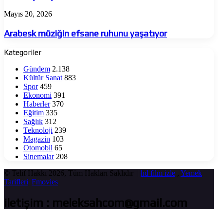
Arabesk
Mayıs 20, 2026
müziğin
efsane
Arabesk müziğin efsane ruhunu yaşatıyor
ruhunu
yaşatıyor
Kategoriler
Gündem
2.138
Kültür Sanat
883
Spor
459
Ekonomi
391
Haberler
370
Eğitim
335
Sağlık
312
Teknoloji
239
Magazin
103
Otomobil
65
Sinemalar
208
© Telif Hakkı 2026, Tüm Hakları Saklıdır |
hd film izle
,
Yemek
Tarifleri
|
Fmovies
iletişim : meleksahcom@gmail.com