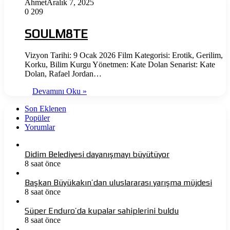
Ahmet
Aralık 7, 2025
0
209
SOULM8TE
Vizyon Tarihi: 9 Ocak 2026 Film Kategorisi: Erotik, Gerilim,
Korku, Bilim Kurgu Yönetmen: Kate Dolan Senarist: Kate
Dolan, Rafael Jordan…
Devamını Oku »
Son Eklenen
Popüler
Yorumlar
Didim Belediyesi dayanışmayı büyütüyor
8 saat önce
Başkan Büyükakın’dan uluslararası yarışma müjdesi
8 saat önce
Süper Enduro’da kupalar sahiplerini buldu
8 saat önce