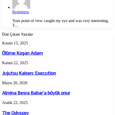
Registrera
Your point of view caught my eye and was very interesting.
T...
Öne Çıkan Yazılar
Ölüme
Kasım 13, 2025
Koşan
Adam
Ölüme Koşan Adam
Jujutsu
Kasım 22, 2025
Kaisen:
Execution
Jujutsu Kaisen: Execution
Almina
Mayıs 20, 2026
Besra
Babar’a
Almina Besra Babar’a büyük onur
büyük
onur
The
Aralık 22, 2025
Odyssey
The Odyssey