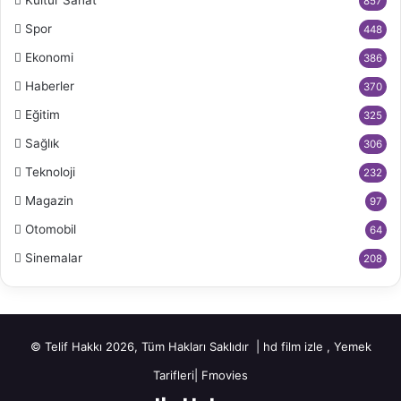
857
Spor
448
Ekonomi
386
Haberler
370
Eğitim
325
Sağlık
306
Teknoloji
232
Magazin
97
Otomobil
64
Sinemalar
208
© Telif Hakkı 2026, Tüm Hakları Saklıdır |
hd film izle
,
Yemek
Tarifleri
|
Fmovies