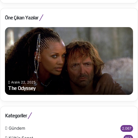
Öne Çıkan Yazılar
The
Ju
Odyssey
Ka
Ex
Aralık 22, 2025
The Odyssey
Kategoriler
Gündem
2.067
Kültür Sanat