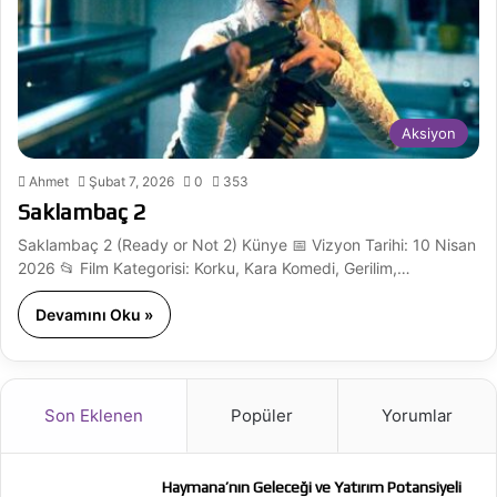
Aksiyon
Ahmet
Şubat 7, 2026
0
353
Saklambaç 2
Saklambaç 2 (Ready or Not 2) Künye 📅 Vizyon Tarihi: 10 Nisan
2026 📂 Film Kategorisi: Korku, Kara Komedi, Gerilim,…
Devamını Oku »
Son Eklenen
Popüler
Yorumlar
Haymana’nın Geleceği ve Yatırım Potansiyeli