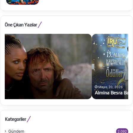
Öne Çıkan Yazılar
Almina
Besra
Babar’a
büyük
onur
Mayıs 20, 2026
Almina Besra Babar’a büyük onur
Kategoriler
Gündem
2.092