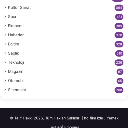
Kültür Sanat
864
Spor
451
Ekonomi
389
Haberler
370
Eğitim
328
Sağlık
310
Teknoloji
236
Magazin
97
Otomobil
65
Sinemalar
208
© Telif Hakkı 2026, Tüm Hakları Saklıdır |
hd film izle
,
Yemek
Tarifleri
|
Fmovies