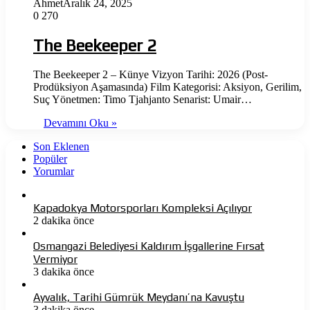
Ahmet
Aralık 24, 2025
0
270
The Beekeeper 2
The Beekeeper 2 – Künye Vizyon Tarihi: 2026 (Post-
Prodüksiyon Aşamasında) Film Kategorisi: Aksiyon, Gerilim,
Suç Yönetmen: Timo Tjahjanto Senarist: Umair…
Devamını Oku »
Son Eklenen
Popüler
Yorumlar
Kapadokya Motorsporları Kompleksi Açılıyor
2 dakika önce
Osmangazi Belediyesi Kaldırım İşgallerine Fırsat
Vermiyor
3 dakika önce
Ayvalık, Tarihi Gümrük Meydanı’na Kavuştu
3 dakika önce