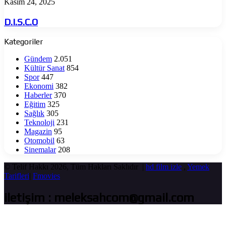
D.I.S.C.O
Kasım 24, 2025
D.I.S.C.O
Kategoriler
Gündem
2.051
Kültür Sanat
854
Spor
447
Ekonomi
382
Haberler
370
Eğitim
325
Sağlık
305
Teknoloji
231
Magazin
95
Otomobil
63
Sinemalar
208
© Telif Hakkı 2026, Tüm Hakları Saklıdır |
hd film izle
,
Yemek
Tarifleri
|
Fmovies
iletişim : meleksahcom@gmail.com
Başa