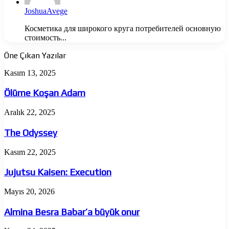
JoshuaAvege
Косметика для широкого круга потребителей основную
стоимость...
Öne Çıkan Yazılar
Ölüme
Kasım 13, 2025
Koşan
Adam
Ölüme Koşan Adam
The
Aralık 22, 2025
Odyssey
The Odyssey
Jujutsu
Kasım 22, 2025
Kaisen:
Execution
Jujutsu Kaisen: Execution
Almina
Mayıs 20, 2026
Besra
Babar’a
Almina Besra Babar’a büyük onur
büyük
onur