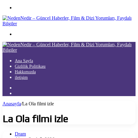
Menü
Arama
yap
...
Ana Sayfa
Gizlilik Politikası
Hakkımızda
iletişim
Kayıt
Ol
Arama
yap
Anasayfa
/
La Ola filmi izle
...
La Ola filmi izle
Dram