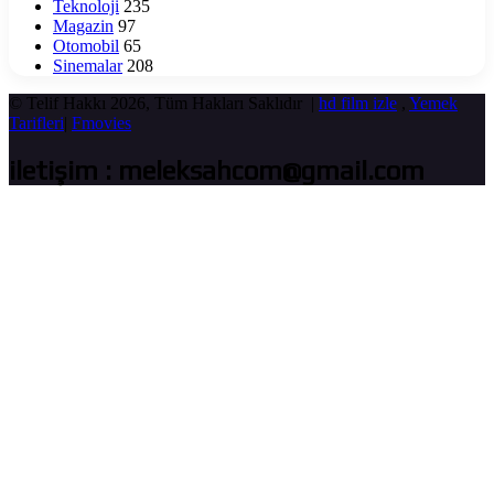
Teknoloji
235
Magazin
97
Otomobil
65
Sinemalar
208
© Telif Hakkı 2026, Tüm Hakları Saklıdır |
hd film izle
,
Yemek
Tarifleri
|
Fmovies
iletişim : meleksahcom@gmail.com
Başa
dön
tuşu