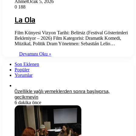
Ahmet
Ocak 5, 2026
0
188
La Ola
Film Künyesi Vizyon Tarihi: Belirsiz (Festival Gösterimleri
Bekleniyor – 2026) Film Kategorisi: Dramatik Komedi,
Müzikal, Politik Dram Yönetmen: Sebastián Lelio…
Devamını Oku »
Son Eklenen
Popüler
Yorumlar
Özellikle yağlı yemeklerden sonra başlıyorsa,
gecikmeyin
6 dakika önce