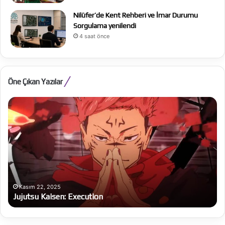
Nilüfer’de Kent Rehberi ve İmar Durumu
Sorgulama yenilendi
4 saat önce
Öne Çıkan Yazılar
Jujutsu
Al
Kaisen:
Be
Execution
Ba
bü
on
Kasım 22, 2025
Jujutsu Kaisen: Execution