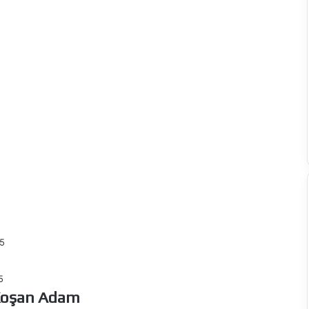
5
5
Koşan Adam