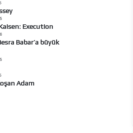
5
ssey
5
Kaisen: Execution
6
esra Babar’a büyük
5
5
Koşan Adam