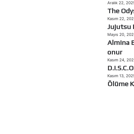
The
Aralık 22, 202
Odyssey
The Ody
Jujutsu
Kasım 22, 202
Kaisen:
Jujutsu 
Execution
Almina
Mayıs 20, 202
Besra
Almina B
Babar’a
onur
büyük
onur
D.I.S.C.O
Kasım 24, 202
D.I.S.C.O
Ölüme
Kasım 13, 202
Koşan
Ölüme 
Adam