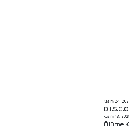
D.I.S.C.O
Kasım 24, 202
D.I.S.C.O
Ölüme
Kasım 13, 202
Koşan
Ölüme 
Adam