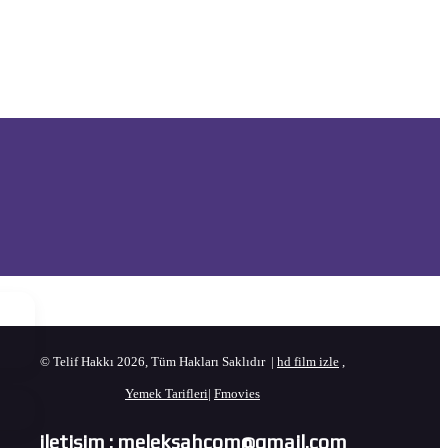
© Telif Hakkı 2026, Tüm Hakları Saklıdır |
hd film izle
,
Yemek Tarifleri
|
Fmovies
iletişim : meleksahcom@gmail.com