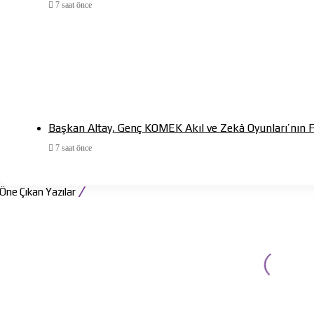
7 saat önce
Başkan Altay, Genç KOMEK Akıl ve Zekâ Oyunları’nın F
7 saat önce
Öne Çıkan Yazılar