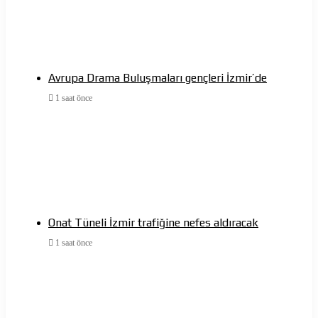
Avrupa Drama Buluşmaları gençleri İzmir’de
1 saat önce
Onat Tüneli İzmir trafiğine nefes aldıracak
1 saat önce