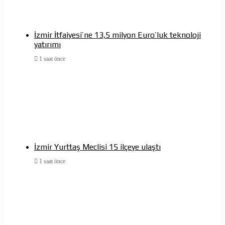
İzmir İtfaiyesi’ne 13,5 milyon Euro’luk teknoloji
yatırımı
1 saat önce
İzmir Yurttaş Meclisi 15 ilçeye ulaştı
1 saat önce