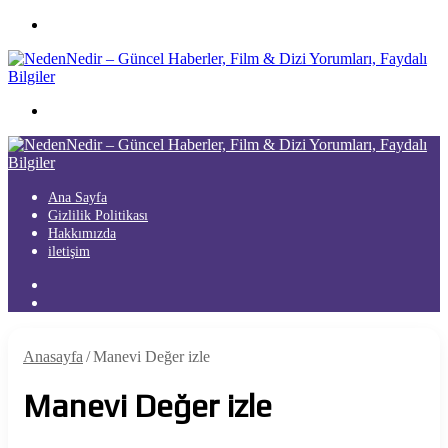
Menü
Arama
yap
...
Ana Sayfa
Gizlilik Politikası
Hakkımızda
iletişim
Kayıt
Ol
Arama
yap
...
Anasayfa
/
Manevi Değer izle
Manevi Değer izle