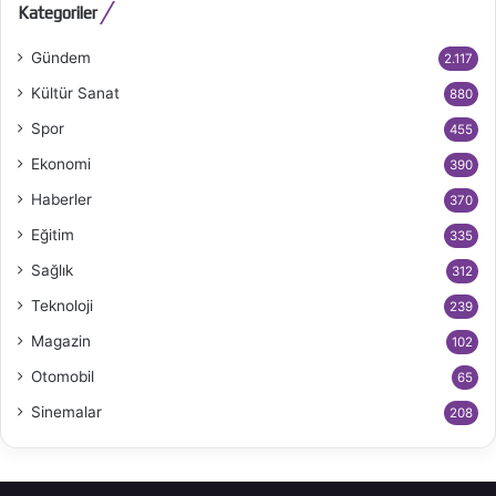
Kategoriler
Gündem
2.117
Kültür Sanat
880
Spor
455
Ekonomi
390
Haberler
370
Eğitim
335
Sağlık
312
Teknoloji
239
Magazin
102
Otomobil
65
Sinemalar
208