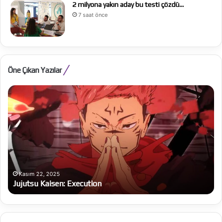
2 milyona yakın aday bu testi çözdü…
7 saat önce
Öne Çıkan Yazılar
Jujutsu
Al
Kaisen:
Be
Execution
Ba
bü
on
Kasım 22, 2025
Jujutsu Kaisen: Execution