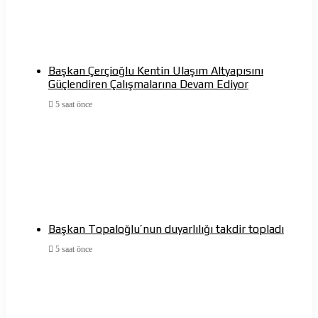
Başkan Çerçioğlu Kentin Ulaşım Altyapısını
Güçlendiren Çalışmalarına Devam Ediyor
5 saat önce
Başkan Topaloğlu’nun duyarlılığı takdir topladı
5 saat önce