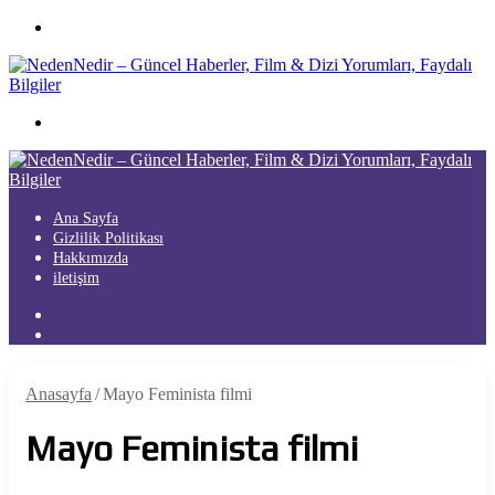
Menü
Arama
yap
...
Ana Sayfa
Gizlilik Politikası
Hakkımızda
iletişim
Kayıt
Ol
Arama
yap
...
Anasayfa
/
Mayo Feminista filmi
Mayo Feminista filmi