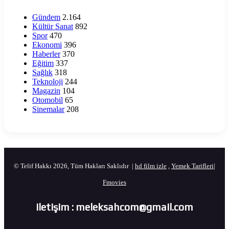
Gündem
2.164
Kültür Sanat
892
Spor
470
Ekonomi
396
Haberler
370
Eğitim
337
Sağlık
318
Teknoloji
244
Magazin
104
Otomobil
65
Sinemalar
208
© Telif Hakkı 2026, Tüm Hakları Saklıdır |
hd film izle
,
Yemek Tarifleri
|
Fmovies
iletişim : meleksahcom@gmail.com