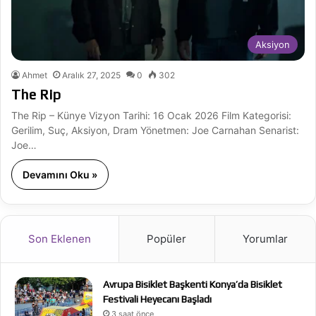
Aksiyon
Ahmet
Aralık 27, 2025
0
302
The Rip
The Rip – Künye Vizyon Tarihi: 16 Ocak 2026 Film Kategorisi:
Gerilim, Suç, Aksiyon, Dram Yönetmen: Joe Carnahan Senarist:
Joe…
Devamını Oku »
Son Eklenen
Popüler
Yorumlar
Avrupa Bisiklet Başkenti Konya’da Bisiklet
Festivali Heyecanı Başladı
3 saat önce