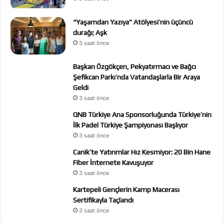
“Yaşamdan Yazıya” Atölyesi’nin üçüncü
durağı; Aşk
3 saat önce
Başkan Özgökçen, Pekyatırmacı ve Bağcı
Şefikcan Parkı’nda Vatandaşlarla Bir Araya
Geldi
3 saat önce
QNB Türkiye Ana Sponsorluğunda Türkiye’nin
İlk Padel Türkiye Şampiyonası Başlıyor
3 saat önce
Canik’te Yatırımlar Hız Kesmiyor: 20 Bin Hane
Fiber İnternete Kavuşuyor
3 saat önce
Kartepeli Gençlerin Kamp Macerası
Sertifikayla Taçlandı
3 saat önce