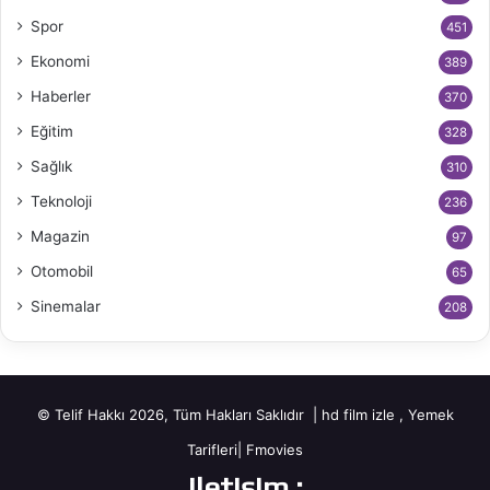
Spor
451
Ekonomi
389
Haberler
370
Eğitim
328
Sağlık
310
Teknoloji
236
Magazin
97
Otomobil
65
Sinemalar
208
© Telif Hakkı 2026, Tüm Hakları Saklıdır |
hd film izle
,
Yemek
Tarifleri
|
Fmovies
iletişim :