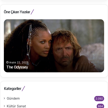
Öne Çıkan Yazılar
The
Al
Odyssey
Be
Ba
bü
on
Aralık 22, 2025
The Odyssey
Kategoriler
Gündem
2.092
Kültür Sanat
864