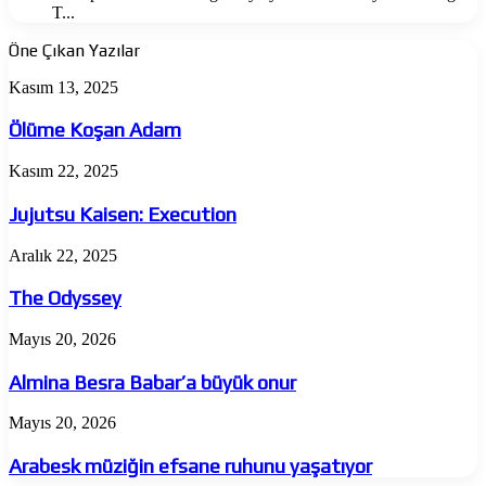
T...
Öne Çıkan Yazılar
Ölüme
Kasım 13, 2025
Koşan
Adam
Ölüme Koşan Adam
Jujutsu
Kasım 22, 2025
Kaisen:
Execution
Jujutsu Kaisen: Execution
The
Aralık 22, 2025
Odyssey
The Odyssey
Almina
Mayıs 20, 2026
Besra
Babar’a
Almina Besra Babar’a büyük onur
büyük
onur
Arabesk
Mayıs 20, 2026
müziğin
efsane
Arabesk müziğin efsane ruhunu yaşatıyor
ruhunu