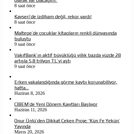
olarak var olacağım!’
8 saat önce
Kayseri’de izdiham değil, rekor vardı!
8 saat önce
Maltepe’de çocuklar kitapların renkli dünyasında
buluştu
9 saat önce
VakıfBank’ın aktif büyüklüğü yıllık bazda yüzde 28
artışla 5,8 trilyon TL’yi aştı
9 saat önce
Erken yakalandığında görme kaybı korunabiliyor,
hatta…
Haziran 8, 2026
ÇİBEM’de Yeni Dönem Kayıtları Başlıyor
Haziran 11, 2026
Onur Ünlü’den Dikkat Çeken Proje: ‘Kün Fe Yekün’
Yayında
Mayıs 20, 2026