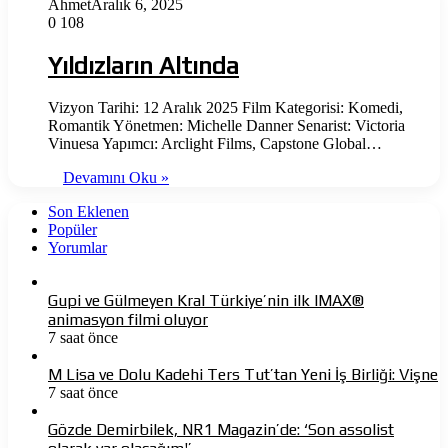
Ahmet
Aralık 6, 2025
0
108
Yıldızların Altında
Vizyon Tarihi: 12 Aralık 2025 Film Kategorisi: Komedi,
Romantik Yönetmen: Michelle Danner Senarist: Victoria
Vinuesa Yapımcı: Arclight Films, Capstone Global…
Devamını Oku »
Son Eklenen
Popüler
Yorumlar
Gupi ve Gülmeyen Kral Türkiye’nin ilk IMAX®
animasyon filmi oluyor
7 saat önce
M Lisa ve Dolu Kadehi Ters Tut’tan Yeni İş Birliği: Vişne
7 saat önce
Gözde Demirbilek, NR1 Magazin’de: ‘Son assolist