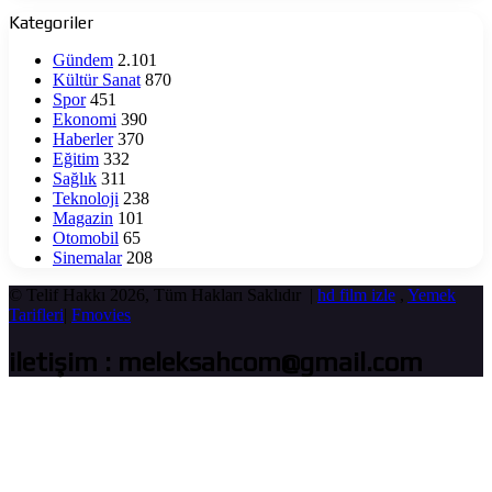
yaşatıyor
Kategoriler
Gündem
2.101
Kültür Sanat
870
Spor
451
Ekonomi
390
Haberler
370
Eğitim
332
Sağlık
311
Teknoloji
238
Magazin
101
Otomobil
65
Sinemalar
208
© Telif Hakkı 2026, Tüm Hakları Saklıdır |
hd film izle
,
Yemek
Tarifleri
|
Fmovies
iletişim : meleksahcom@gmail.com
Başa
dön
tuşu