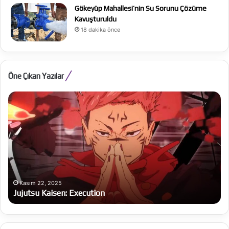
Gökeyüp Mahallesi’nin Su Sorunu Çözüme
Kavuşturuldu
18 dakika önce
Öne Çıkan Yazılar
Jujutsu
Al
Kaisen:
Be
Execution
Ba
bü
on
Kasım 22, 2025
Jujutsu Kaisen: Execution