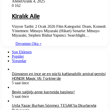
Ahmet
Aralık 4, 2025
0
162
Kiralık Aile
Vizyon Tarihi: 2 Ocak 2026 Film Kategorisi: Dram, Komedi
Yönetmen: Mitsuyo Miyazaki (Hikari) Senarist: Mitsuyo
Miyazaki, Stephen Blahut Yapımcı: Searchlight…
Devamını Oku »
Son Eklenen
Popüler
Yorumlar
Dünyanın en ince ve en güçlü katlanabilir amiral gemisi
HONOR Magic V6 Türkiye’de
5 saat önce
Beyin sağlığı anne karnında başlıyor!
5 saat önce
Usta Yazar Burhan Sönmez TESAK’ta Okurlarıyla