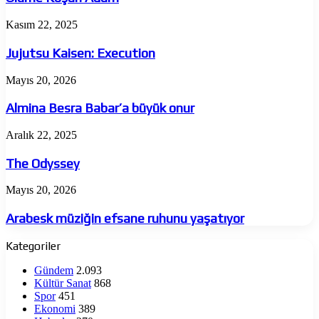
Jujutsu
Kasım 22, 2025
Kaisen:
Execution
Jujutsu Kaisen: Execution
Almina
Mayıs 20, 2026
Besra
Babar’a
Almina Besra Babar’a büyük onur
büyük
onur
The
Aralık 22, 2025
Odyssey
The Odyssey
Arabesk
Mayıs 20, 2026
müziğin
efsane
Arabesk müziğin efsane ruhunu yaşatıyor
ruhunu
yaşatıyor
Kategoriler
Gündem
2.093
Kültür Sanat
868
Spor
451
Ekonomi
389