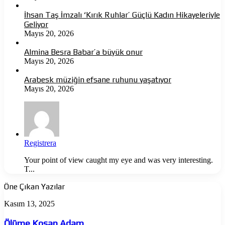
İhsan Taş İmzalı ‘Kırık Ruhlar’ Güçlü Kadın Hikayeleriyle
Geliyor
Mayıs 20, 2026
Almina Besra Babar’a büyük onur
Mayıs 20, 2026
Arabesk müziğin efsane ruhunu yaşatıyor
Mayıs 20, 2026
Registrera
Your point of view caught my eye and was very interesting.
T...
Öne Çıkan Yazılar
Ölüme
Kasım 13, 2025
Koşan
Adam
Ölüme Koşan Adam