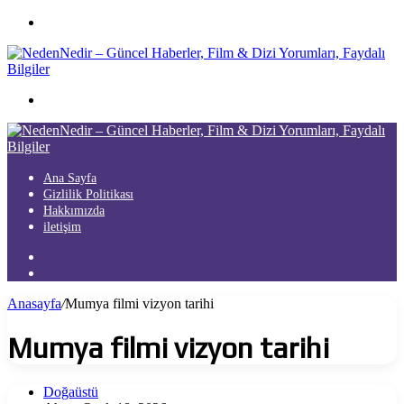
Menü
Arama
yap
...
Ana Sayfa
Gizlilik Politikası
Hakkımızda
iletişim
Kayıt
Ol
Arama
yap
Anasayfa
/
Mumya filmi vizyon tarihi
...
Mumya filmi vizyon tarihi
Doğaüstü