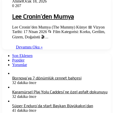
Ahmet
Ocak 18, 2026
0
207
Lee Cronin’den Mumya
Lee Cronin’den Mumya (The Mummy) Künye 📅 Vizyon
Tarihi: 17 Nisan 2026 📂 Film Kategorisi: Korku, Gerilim,
Gizem, Doğaüstü 🎬…
Devamını Oku »
Son Eklenen
Popüler
Yorumlar
Bornova’ya 7 dönümlük cennet bahçesi
32 dakika önce
Karamürsel Plaj Yolu Caddesi’ne özel asfalt dokunuşu
32 dakika önce
Süper Enduro’da start Başkan Büyükakın’dan
41 dakika önce