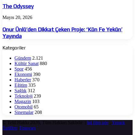
The Odyssey
Onur
Mayıs 20, 2026
Ünlü’den
Dikkat
Onur Ünlü’den Dikkat Çeken Proje: ‘Kün Fe Yekün’
Çeken
Yayında
Proje:
‘Kün
Kategoriler
Fe
Yekün’
Gündem
2.121
Yayında
Kültür Sanat
880
Spor
456
Ekonomi
390
Haberler
370
Eğitim
335
Sağlık
312
Teknoloji
239
Magazin
103
Otomobil
65
Sinemalar
208
© Telif Hakkı 2026, Tüm Hakları Saklıdır |
hd film izle
,
Yemek
Tarifleri
|
Fmovies