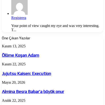
Registrera
Your point of view caught my eye and was very interesting.
T...
Öne Çıkan Yazılar
Ölüme
Kasım 13, 2025
Koşan
Adam
Ölüme Koşan Adam
Jujutsu
Kasım 22, 2025
Kaisen:
Execution
Jujutsu Kaisen: Execution
Almina
Mayıs 20, 2026
Besra
Babar’a
Almina Besra Babar’a büyük onur
büyük
onur
The
Aralık 22, 2025
Odyssey