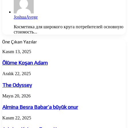
JoshuaAvege
Косметика для широкого круга потребителей основную
стоимость...
Öne Çıkan Yazılar
Ölüme
Kasım 13, 2025
Koşan
Adam
Ölüme Koşan Adam
The
Aralık 22, 2025
Odyssey
The Odyssey
Almina
Mayıs 20, 2026
Besra
Babar’a
Almina Besra Babar’a büyük onur
büyük
onur
Jujutsu
Kasım 22, 2025
Kaisen:
Execution