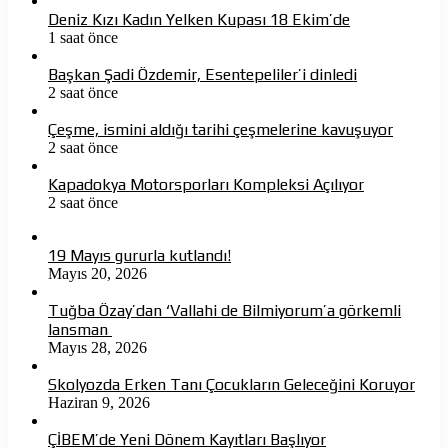
Deniz Kızı Kadın Yelken Kupası 18 Ekim’de
1 saat önce
Başkan Şadi Özdemir, Esentepeliler’i dinledi
2 saat önce
Çeşme, ismini aldığı tarihi çeşmelerine kavuşuyor
2 saat önce
Kapadokya Motorsporları Kompleksi Açılıyor
2 saat önce
19 Mayıs gururla kutlandı!
Mayıs 20, 2026
Tuğba Özay’dan ‘Vallahi de Bilmiyorum’a görkemli
lansman
Mayıs 28, 2026
Skolyozda Erken Tanı Çocukların Geleceğini Koruyor
Haziran 9, 2026
ÇİBEM’de Yeni Dönem Kayıtları Başlıyor