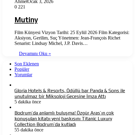
Ahmet
Ocak 3, 2026
0
221
Mutiny
Film Künyesi Vizyon Tarihi: 25 Eylül 2026 Film Kategorisi:
Aksiyon, Gerilim, Suç Yönetmen: Jean-François Richet
Senarist: Lindsay Michel, J.P. Davis…
Devamını Oku »
Son Eklenen
Popüler
Yorumlar
Gloria Hotels & Resorts, Ödüllü bar Panda & Sons ile
unutulmaz bir Miksoloji Gecesine İmza Attı
5 dakika önce
Bodrum’da anlamlı buluşma! Özgür Aras’ın çok
konuşulan kitabı yeni baskısını Titanic Luxury
Collection Bodrum’da kutladı
55 dakika önce