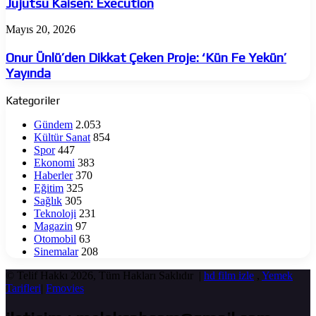
Jujutsu Kaisen: Execution
Onur
Mayıs 20, 2026
Ünlü’den
Dikkat
Onur Ünlü’den Dikkat Çeken Proje: ‘Kün Fe Yekün’
Çeken
Yayında
Proje:
‘Kün
Kategoriler
Fe
Yekün’
Gündem
2.053
Yayında
Kültür Sanat
854
Spor
447
Ekonomi
383
Haberler
370
Eğitim
325
Sağlık
305
Teknoloji
231
Magazin
97
Otomobil
63
Sinemalar
208
© Telif Hakkı 2026, Tüm Hakları Saklıdır |
hd film izle
,
Yemek
Tarifleri
|
Fmovies