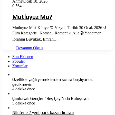
Ahmet
Ocak 18, 2026
0
564
Mutluyuz Mu?
Mutluyuz Mu? Künye 📅 Vizyon Tarihi: 30 Ocak 2026 📂
Film Kategorisi: Komedi, Romantik, Aile 🎬 Yönetmen:
İbrahim Büyükak, Emrah…
Devamını Oku »
Son Eklenen
Popüler
Yorumlar
Özellikle yağlı yemeklerden sonra başlıyorsa,
gecikmeyin
4 dakika önce
Çankayalı Gençler “Beş Çayı”nda Buluşuyor
5 dakika önce
Nilüfer’e 7 yeni park kazandırılıyor