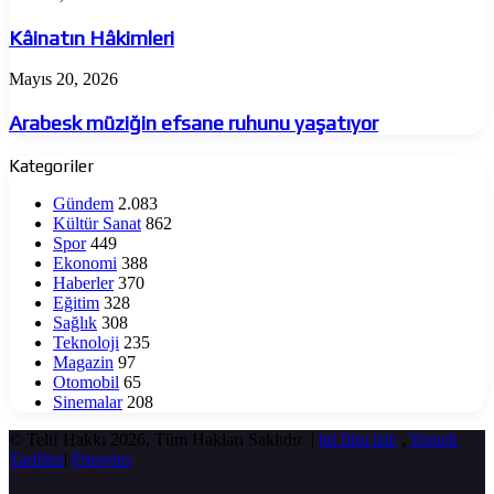
Hâkimleri
Kâinatın Hâkimleri
Arabesk
Mayıs 20, 2026
müziğin
efsane
Arabesk müziğin efsane ruhunu yaşatıyor
ruhunu
yaşatıyor
Kategoriler
Gündem
2.083
Kültür Sanat
862
Spor
449
Ekonomi
388
Haberler
370
Eğitim
328
Sağlık
308
Teknoloji
235
Magazin
97
Otomobil
65
Sinemalar
208
© Telif Hakkı 2026, Tüm Hakları Saklıdır |
hd film izle
,
Yemek
Tarifleri
|
Fmovies