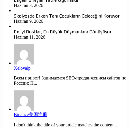
Engelli Bireyler Tatile Uğurlandı
Haziran 8, 2026
Skolyozda Erken Tanı Çocukların Geleceğini Koruyor
Haziran 9, 2026
En İyi Dostlar, En Büyük Düşmanlara Dönüşüyor
Haziran 11, 2026
Xelovalp
Всем привет! Занимаемся SEO-продвижением сайтов по
России: П...
Binance美国注册
I don't think the title of your article matches the content...