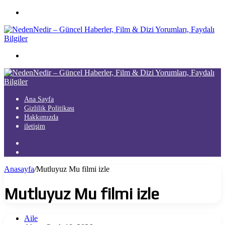
Menü
Arama
yap
...
Ana Sayfa
Gizlilik Politikası
Hakkımızda
iletişim
Kayıt
Ol
Arama
yap
Anasayfa
/
Mutluyuz Mu filmi izle
...
Mutluyuz Mu filmi izle
Aile