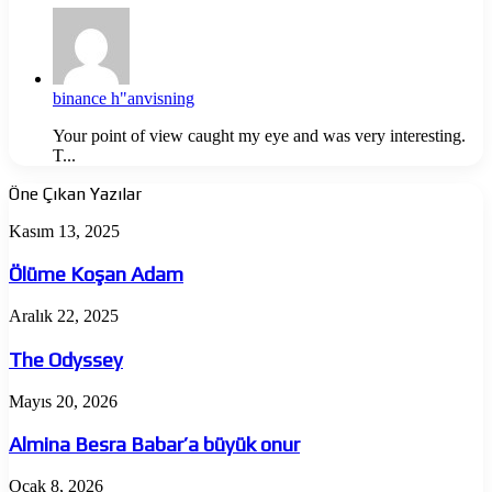
binance h"anvisning
Your point of view caught my eye and was very interesting.
T...
Öne Çıkan Yazılar
Ölüme
Kasım 13, 2025
Koşan
Adam
Ölüme Koşan Adam
The
Aralık 22, 2025
Odyssey
The Odyssey
Almina
Mayıs 20, 2026
Besra
Babar’a
Almina Besra Babar’a büyük onur
büyük
onur
Kâinatın
Ocak 8, 2026