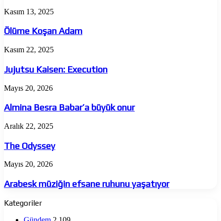
Ölüme
Kasım 13, 2025
Koşan
Adam
Ölüme Koşan Adam
Jujutsu
Kasım 22, 2025
Kaisen:
Execution
Jujutsu Kaisen: Execution
Almina
Mayıs 20, 2026
Besra
Babar’a
Almina Besra Babar’a büyük onur
büyük
onur
The
Aralık 22, 2025
Odyssey
The Odyssey
Arabesk
Mayıs 20, 2026
müziğin
efsane
Arabesk müziğin efsane ruhunu yaşatıyor
ruhunu
yaşatıyor
Kategoriler
Gündem
2.109