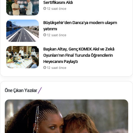
Sertifikasını Aldı
12 saat önce
Büyükşehir’den Darıca’ya modern ulaşım
yatırımı
12 saat önce
Başkan Altay, Genç KOMEK Akıl ve Zekâ
Oyunları’nın Final Turunda Öğrencilerin
Heyecanını Paylaştı
12 saat önce
Öne Çıkan Yazılar
The
Ju
Odyssey
Ka
Ex