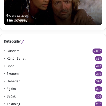
Aralık 22, 2025
The Odyssey
Kategoriler
Gündem
2.067
Kültür Sanat
857
Spor
448
Ekonomi
386
Haberler
370
Eğitim
325
Sağlık
306
Teknoloji
232