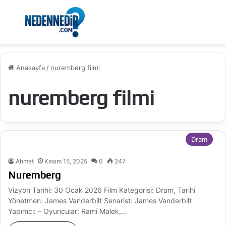
Menü
Ar
Anasayfa
/
nuremberg filmi
nuremberg filmi
Dram
Ahmet
Kasım 15, 2025
0
247
Nuremberg
Vizyon Tarihi: 30 Ocak 2026 Film Kategorisi: Dram, Tarihi
Yönetmen: James Vanderbilt Senarist: James Vanderbilt
Yapımcı: – Oyuncular: Rami Malek,…