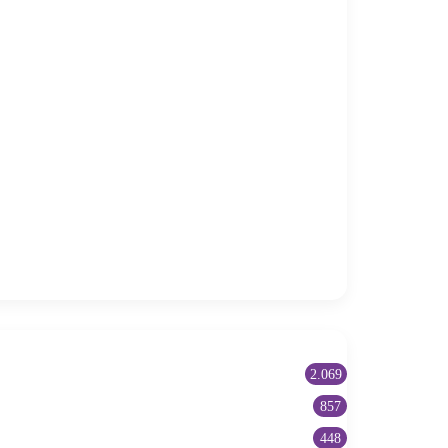
2.069
857
448