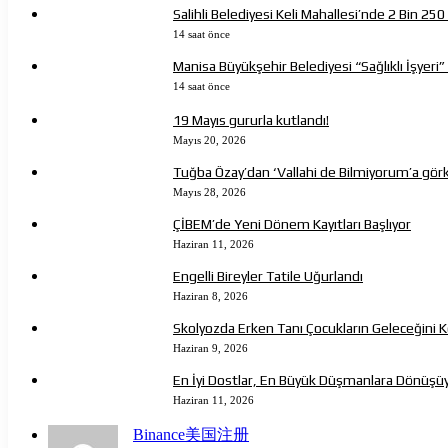
Salihli Belediyesi Keli Mahallesi’nde 2 Bin 2
14 saat önce
Manisa Büyükşehir Belediyesi “Sağlıklı İşyeri” 
14 saat önce
19 Mayıs gururla kutlandı!
Mayıs 20, 2026
Tuğba Özay’dan ‘Vallahi de Bilmiyorum’a gö
Mayıs 28, 2026
ÇİBEM’de Yeni Dönem Kayıtları Başlıyor
Haziran 11, 2026
Engelli Bireyler Tatile Uğurlandı
Haziran 8, 2026
Skolyozda Erken Tanı Çocukların Geleceğini 
Haziran 9, 2026
En İyi Dostlar, En Büyük Düşmanlara Dönüşü
Haziran 11, 2026
Binance美国注册