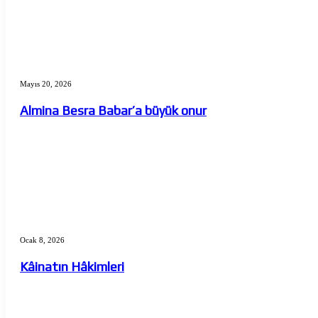
Almina
Besra
Mayıs 20, 2026
Babar’a
büyük
Almina Besra Babar’a büyük onur
onur
Kâinatın
Hâkimleri
Ocak 8, 2026
Kâinatın Hâkimleri