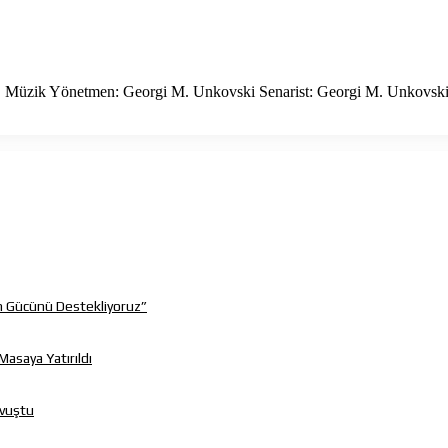
i, Müzik Yönetmen: Georgi M. Unkovski Senarist: Georgi M. Unkovsk
m Gücünü Destekliyoruz”
Masaya Yatırıldı
avuştu