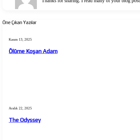
Thanks for sharing. I read many of your blog posts
Öne Çıkan Yazılar
Ölüme
Koşan
Kasım 13, 2025
Adam
Ölüme Koşan Adam
The
Odyssey
Aralık 22, 2025
The Odyssey