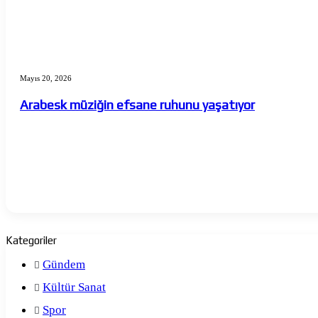
Arabesk
müziğin
Mayıs 20, 2026
efsane
ruhunu
Arabesk müziğin efsane ruhunu yaşatıyor
yaşatıyor
Kategoriler
Gündem
Kültür Sanat
Spor