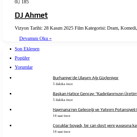
0
185
DJ Ahmet
Vizyon Tarihi: 28 Kasım 2025 Film Kategorisi: Dram, Komed
Devamını Oku »
Son Eklenen
Popüler
Yorumlar
Burhaniye’de Ulaşım Ağı Güçleniyor
5 dakika önce
Başkan Hatice Gençay: “Kadınlarımızın Üreti
5 dakika önce
Haymana’nın Geleceği ve Yatırım Potansiyeli 
14 saat önce
Çocuklar boyadı, bir can dost yeni yuvasına k
14 saat önce