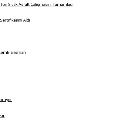
50 Ton Sıcak Asfalt Çalışmasını Tamamladı
Sertifikasını Aldı
rkemli lansman
Koruyor
yor