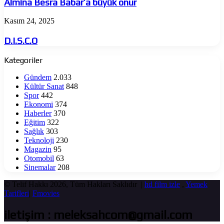
Almina Besra Babar’a büyük onur
büyük
onur
D.I.S.C.O
Kasım 24, 2025
D.I.S.C.O
Kategoriler
Gündem
2.033
Kültür Sanat
848
Spor
442
Ekonomi
374
Haberler
370
Eğitim
322
Sağlık
303
Teknoloji
230
Magazin
95
Otomobil
63
Sinemalar
208
© Telif Hakkı 2026, Tüm Hakları Saklıdır |
hd film izle
,
Yemek
Tarifleri
|
Fmovies
iletişim : meleksahcom@gmail.com