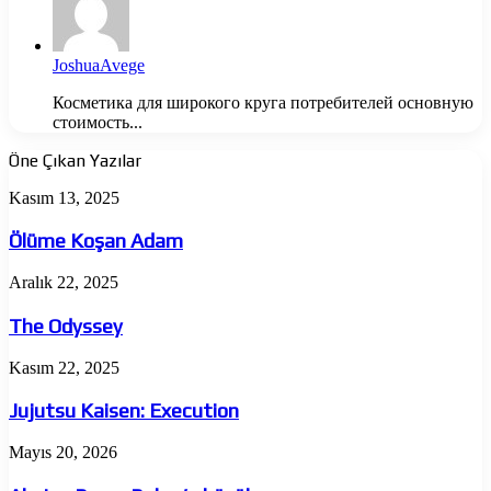
JoshuaAvege
Косметика для широкого круга потребителей основную
стоимость...
Öne Çıkan Yazılar
Ölüme
Kasım 13, 2025
Koşan
Adam
Ölüme Koşan Adam
The
Aralık 22, 2025
Odyssey
The Odyssey
Jujutsu
Kasım 22, 2025
Kaisen:
Execution
Jujutsu Kaisen: Execution
Almina
Mayıs 20, 2026
Besra
Babar’a