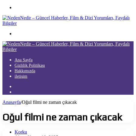
Menü
Arama
yap
...
Ana Sayfa
Gizlilik Politikası
Hakkımızda
iletişim
Kayıt
Ol
Arama
yap
Anasayfa
/
Oğul filmi ne zaman çıkacak
...
Oğul filmi ne zaman çıkacak
Korku