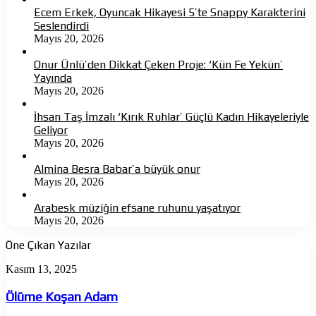
Ecem Erkek, Oyuncak Hikayesi 5’te Snappy Karakterini
Seslendirdi
Mayıs 20, 2026
Onur Ünlü’den Dikkat Çeken Proje: ‘Kün Fe Yekün’
Yayında
Mayıs 20, 2026
İhsan Taş İmzalı ‘Kırık Ruhlar’ Güçlü Kadın Hikayeleriyle
Geliyor
Mayıs 20, 2026
Almina Besra Babar’a büyük onur
Mayıs 20, 2026
Arabesk müziğin efsane ruhunu yaşatıyor
Mayıs 20, 2026
Öne Çıkan Yazılar
Ölüme
Kasım 13, 2025
Koşan
Adam
Ölüme Koşan Adam