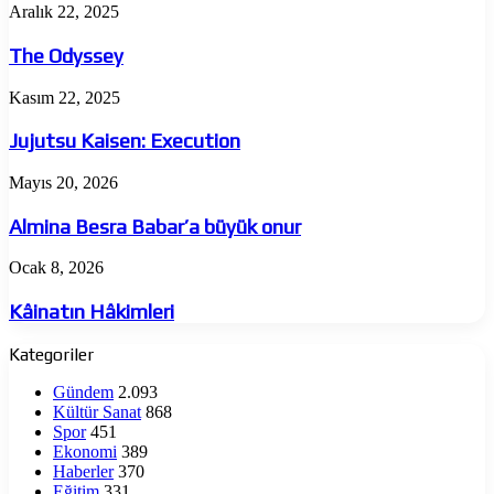
The
Aralık 22, 2025
Odyssey
The Odyssey
Jujutsu
Kasım 22, 2025
Kaisen:
Execution
Jujutsu Kaisen: Execution
Almina
Mayıs 20, 2026
Besra
Babar’a
Almina Besra Babar’a büyük onur
büyük
onur
Kâinatın
Ocak 8, 2026
Hâkimleri
Kâinatın Hâkimleri
Kategoriler
Gündem
2.093
Kültür Sanat
868
Spor
451
Ekonomi
389
Haberler
370
Eğitim
331