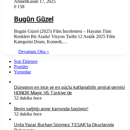
Ahmet
Kasım 17, 2025
0
158
Bugün Güzel
Bugün Güzel (2025) Film İncelemesi – Hayatın Tüm
Renkleri Bir Arada! Vizyon Tarihi 12 Aralık 2025 Film
Kategorisi Dram, Komedi,…
Devamını Oku »
Son Eklenen
Popüler
Yorumlar
Dünyanın en ince ve en güçlü katlanabilir amiral gemisi
HONOR Magic V6 Türkiye’de
52 dakika önce
Beyin sağlığı anne karnında başlıyor!
52 dakika önce
Usta Yazar Burhan Sönmez TESAK’ta Okurlarıyla