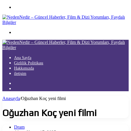
Menü
Arama
yap
...
Ana Sayfa
Gizlilik Politikası
Hakkımızda
iletişim
Kayıt
Ol
Arama
yap
Anasayfa
/
Oğuzhan Koç yeni filmi
...
Oğuzhan Koç yeni filmi
Dram