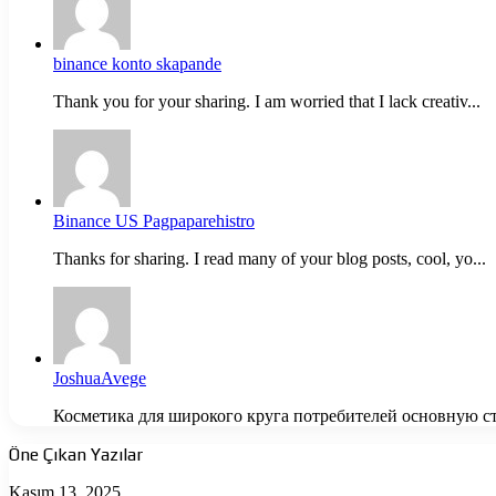
binance konto skapande
Thank you for your sharing. I am worried that I lack creativ...
Binance US Pagpaparehistro
Thanks for sharing. I read many of your blog posts, cool, yo...
JoshuaAvege
Косметика для широкого круга потребителей основную ст
Öne Çıkan Yazılar
Ölüme
Kasım 13, 2025