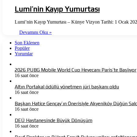
Lumi’nin Kayıp Yumurtası
Lumi’nin Kayıp Yumurtası – Künye Vizyon Tarihi: 1 Ocak 202
Devamını Oku »
Son Eklenen
Popüler
Yorumlar
2026 PUBG Mobile World Cup Heyecanı Paris’te Başlıyor
16 saat önce
Altın Portakal ödüllü yönetmen jüri başkanı oldu
16 saat önce
Başkan Hatice Gençay’ın Önerisiyle Akyeniköy Düğün Sal
16 saat önce
DEÜ Hastanesinde Büyük Dönüşüm
16 saat önce