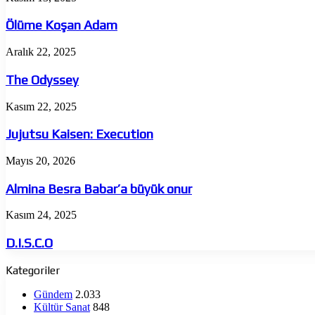
Koşan
Adam
Ölüme Koşan Adam
The
Aralık 22, 2025
Odyssey
The Odyssey
Jujutsu
Kasım 22, 2025
Kaisen:
Execution
Jujutsu Kaisen: Execution
Almina
Mayıs 20, 2026
Besra
Babar’a
Almina Besra Babar’a büyük onur
büyük
onur
D.I.S.C.O
Kasım 24, 2025
D.I.S.C.O
Kategoriler
Gündem
2.033
Kültür Sanat
848