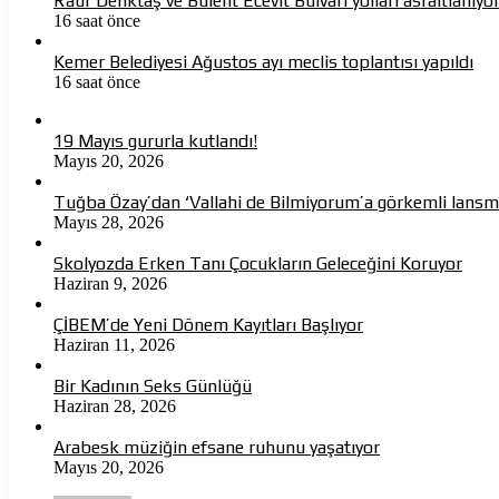
Rauf Denktaş ve Bülent Ecevit Bulvarı yolları asfaltlanıyo
16 saat önce
Kemer Belediyesi Ağustos ayı meclis toplantısı yapıldı
16 saat önce
19 Mayıs gururla kutlandı!
Mayıs 20, 2026
Tuğba Özay’dan ‘Vallahi de Bilmiyorum’a görkemli lans
Mayıs 28, 2026
Skolyozda Erken Tanı Çocukların Geleceğini Koruyor
Haziran 9, 2026
ÇİBEM’de Yeni Dönem Kayıtları Başlıyor
Haziran 11, 2026
Bir Kadının Seks Günlüğü
Haziran 28, 2026
Arabesk müziğin efsane ruhunu yaşatıyor
Mayıs 20, 2026