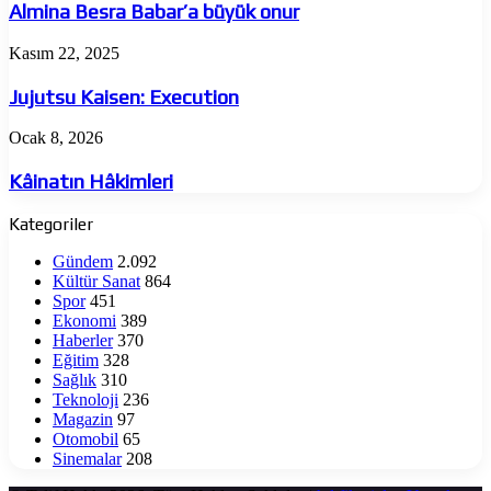
Babar’a
Almina Besra Babar’a büyük onur
büyük
onur
Jujutsu
Kasım 22, 2025
Kaisen:
Execution
Jujutsu Kaisen: Execution
Kâinatın
Ocak 8, 2026
Hâkimleri
Kâinatın Hâkimleri
Kategoriler
Gündem
2.092
Kültür Sanat
864
Spor
451
Ekonomi
389
Haberler
370
Eğitim
328
Sağlık
310
Teknoloji
236
Magazin
97
Otomobil
65
Sinemalar
208