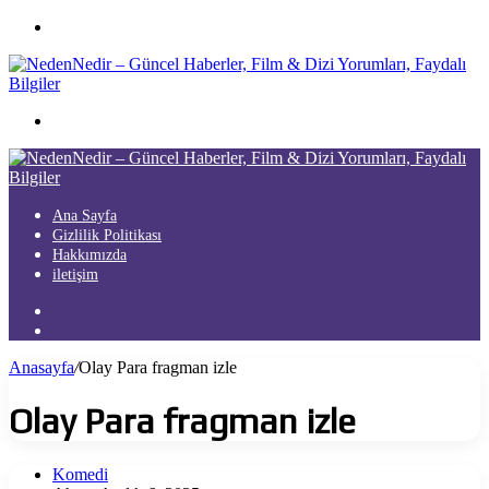
Menü
Arama
yap
...
Ana Sayfa
Gizlilik Politikası
Hakkımızda
iletişim
Kayıt
Ol
Arama
yap
Anasayfa
/
Olay Para fragman izle
...
Olay Para fragman izle
Komedi