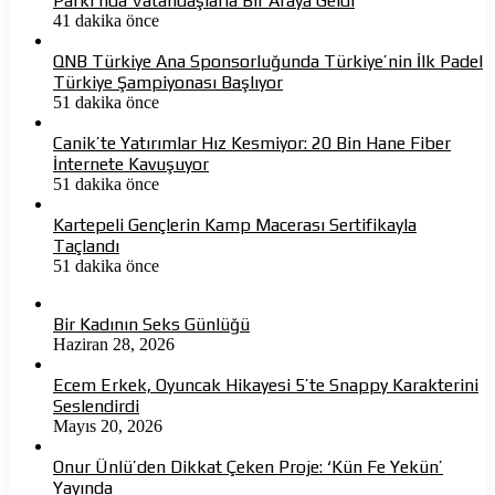
Parkı’nda Vatandaşlarla Bir Araya Geldi
41 dakika önce
QNB Türkiye Ana Sponsorluğunda Türkiye’nin İlk Padel
Türkiye Şampiyonası Başlıyor
51 dakika önce
Canik’te Yatırımlar Hız Kesmiyor: 20 Bin Hane Fiber
İnternete Kavuşuyor
51 dakika önce
Kartepeli Gençlerin Kamp Macerası Sertifikayla
Taçlandı
51 dakika önce
Bir Kadının Seks Günlüğü
Haziran 28, 2026
Ecem Erkek, Oyuncak Hikayesi 5’te Snappy Karakterini
Seslendirdi
Mayıs 20, 2026
Onur Ünlü’den Dikkat Çeken Proje: ‘Kün Fe Yekün’
Yayında