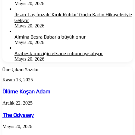
Mayıs 20, 2026
İhsan Taş İmzalı ‘Kırık Ruhlar’ Güçlü Kadın Hikayeleriyle
Geliyor
Mayıs 20, 2026
Almina Besra Babar’a büyük onur
Mayıs 20, 2026
Arabesk müziğin efsane ruhunu yaşatıyor
Mayıs 20, 2026
Öne Çıkan Yazılar
Ölüme
Kasım 13, 2025
Koşan
Adam
Ölüme Koşan Adam
The
Aralık 22, 2025
Odyssey
The Odyssey
Almina
Mayıs 20, 2026
Besra