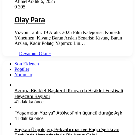
Ahmet
Aralık 6, 2025
0
305
Olay Para
Vizyon Tarihi: 19 Aralık 2025 Film Kategorisi: Komedi
Yönetmen: Kıvanç Baran Arslan Senarist: Kıvanç Baran
Arslan, Kadir Polatçı Yapımcı: Lin…
Devamını Oku »
Son Eklenen
Popüler
Yorumlar
Avrupa Bisiklet Başkenti Konya’da Bisiklet Festivali
Heyecanı Başladı
41 dakika önce
“Yaşamdan Yazıya” Atölyesi’nin üçüncü durağı; Aşk
41 dakika önce
Başkan Özgökçen, Pekyatırmacı ve Bağcı Şefikcan