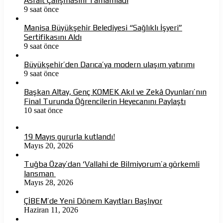
Asfalt Çalışmasını Tamamladı
9 saat önce
Manisa Büyükşehir Belediyesi “Sağlıklı İşyeri”
Sertifikasını Aldı
9 saat önce
Büyükşehir’den Darıca’ya modern ulaşım yatırımı
9 saat önce
Başkan Altay, Genç KOMEK Akıl ve Zekâ Oyunları’nın
Final Turunda Öğrencilerin Heyecanını Paylaştı
10 saat önce
19 Mayıs gururla kutlandı!
Mayıs 20, 2026
Tuğba Özay’dan ‘Vallahi de Bilmiyorum’a görkemli
lansman
Mayıs 28, 2026
ÇİBEM’de Yeni Dönem Kayıtları Başlıyor
Haziran 11, 2026