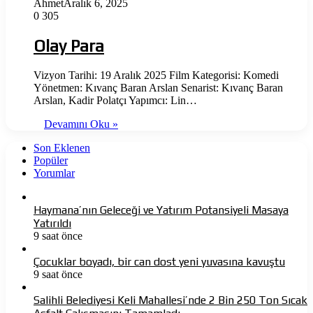
Ahmet
Aralık 6, 2025
0
305
Olay Para
Vizyon Tarihi: 19 Aralık 2025 Film Kategorisi: Komedi
Yönetmen: Kıvanç Baran Arslan Senarist: Kıvanç Baran
Arslan, Kadir Polatçı Yapımcı: Lin…
Devamını Oku »
Son Eklenen
Popüler
Yorumlar
Haymana’nın Geleceği ve Yatırım Potansiyeli Masaya
Yatırıldı
9 saat önce
Çocuklar boyadı, bir can dost yeni yuvasına kavuştu
9 saat önce
Salihli Belediyesi Keli Mahallesi’nde 2 Bin 250 Ton Sıcak