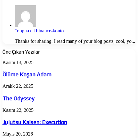
"oppna ett binance-konto
Thanks for sharing. I read many of your blog posts, cool, yo...
Öne Çıkan Yazılar
Ölüme
Kasım 13, 2025
Koşan
Adam
Ölüme Koşan Adam
The
Aralık 22, 2025
Odyssey
The Odyssey
Jujutsu
Kasım 22, 2025
Kaisen:
Execution
Jujutsu Kaisen: Execution
Almina
Mayıs 20, 2026