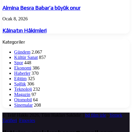
Besra
Babar’a
Almina Besra Babar’a büyük onur
büyük
onur
Kâinatın
Ocak 8, 2026
Hâkimleri
Kâinatın Hâkimleri
Kategoriler
Gündem
2.067
Kültür Sanat
857
Spor
448
Ekonomi
386
Haberler
370
Eğitim
325
Sağlık
306
Teknoloji
232
Magazin
97
Otomobil
64
Sinemalar
208
© Telif Hakkı 2026, Tüm Hakları Saklıdır |
hd film izle
,
Yemek
Tarifleri
|
Fmovies