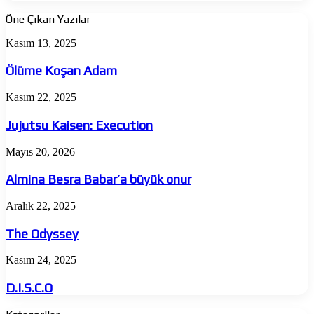
Öne Çıkan Yazılar
Ölüme
Kasım 13, 2025
Koşan
Adam
Ölüme Koşan Adam
Jujutsu
Kasım 22, 2025
Kaisen:
Execution
Jujutsu Kaisen: Execution
Almina
Mayıs 20, 2026
Besra
Babar’a
Almina Besra Babar’a büyük onur
büyük
onur
The
Aralık 22, 2025
Odyssey
The Odyssey
D.I.S.C.O
Kasım 24, 2025
D.I.S.C.O