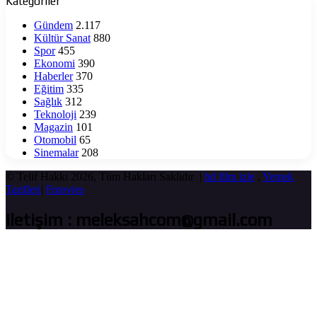
Kategoriler
Gündem
2.117
Kültür Sanat
880
Spor
455
Ekonomi
390
Haberler
370
Eğitim
335
Sağlık
312
Teknoloji
239
Magazin
101
Otomobil
65
Sinemalar
208
© Telif Hakkı 2026, Tüm Hakları Saklıdır |
hd film izle
,
Yemek
Tarifleri
|
Fmovies
iletişim : meleksahcom@gmail.com
Başa
dön
tuşu