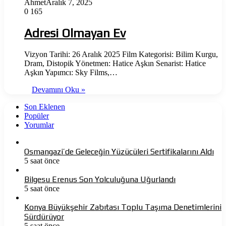
Ahmet
Aralık 7, 2025
0
165
Adresi Olmayan Ev
Vizyon Tarihi: 26 Aralık 2025 Film Kategorisi: Bilim Kurgu,
Dram, Distopik Yönetmen: Hatice Aşkın Senarist: Hatice
Aşkın Yapımcı: Sky Films,…
Devamını Oku »
Son Eklenen
Popüler
Yorumlar
Osmangazi’de Geleceğin Yüzücüleri Sertifikalarını Aldı
5 saat önce
Bilgesu Erenus Son Yolculuğuna Uğurlandı
5 saat önce
Konya Büyükşehir Zabıtası Toplu Taşıma Denetimlerini
Sürdürüyor
5 saat önce