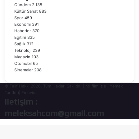
Gündem
2.138
Kültür Sanat
883
Spor
459
Ekonomi
391
Haberler
370
Eğitim
335
Sağlık
312
Teknoloji
239
Magazin
103
Otomobil
65
Sinemalar
208
© Telif Hakkı 2026, Tüm Hakları Saklıdır |
hd film izle
,
Yemek
Tarifleri
|
Fmovies
iletişim :
meleksahcom@gmail.com
Başa
dön
tuşu