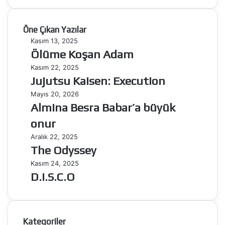
Öne Çıkan Yazılar
Ölüme
Kasım 13, 2025
Koşan
Ölüme Koşan Adam
Adam
Jujutsu
Kasım 22, 2025
Kaisen:
Jujutsu Kaisen: Execution
Execution
Almina
Mayıs 20, 2026
Besra
Almina Besra Babar’a büyük
Babar’a
onur
büyük
onur
The
Aralık 22, 2025
Odyssey
The Odyssey
D.I.S.C.O
Kasım 24, 2025
D.I.S.C.O
Kategoriler